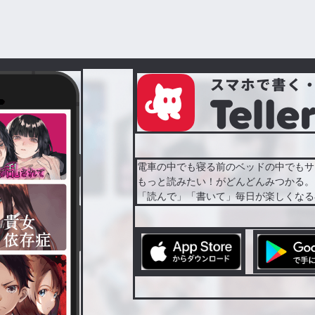
電車の中でも寝る前のベッドの中でもサ
もっと読みたい！がどんどんみつかる。
「読んで」「書いて」毎日が楽しくなる