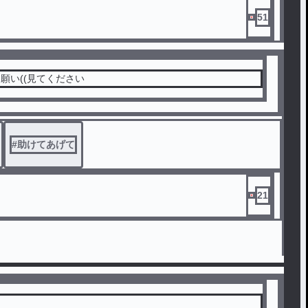
＿。
51
願い((見てください
#
助けてあげて
21