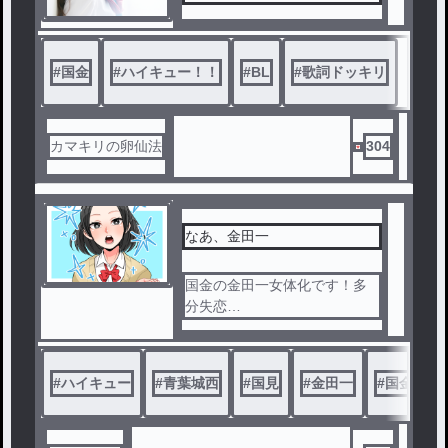
#
国金
#
ハイキュー！！
#
BL
#
歌詞ドッキリ
カマキリの卵仙法
304
なあ、金田一
国金の金田一女体化です！多
分失恋
女体化ダメな人は自営お願い
します（＞人＜）
#
ハイキュー
#
青葉城西
#
国見
#
金田一
#
国金
#