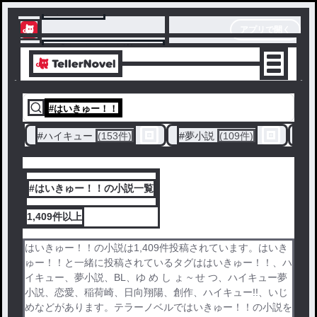
テラーノベル
アプリで開く
アプリでサクサク楽しめる
#
はいきゅー！！
#
ハイキュー
(153件)
#
夢小説
(109件)
#
B
#はいきゅー！！の小説一覧
1,409件
以上
はいきゅー！！の小説は1,409件投稿されています。はいき
ゅー！！と一緒に投稿されているタグははいきゅー！！、ハ
イキュー、夢小説、BL、ゆ め し ょ ~ せ つ、ハイキュー夢
小説、恋愛、稲荷崎、日向翔陽、創作、ハイキュー!!、いじ
めなどがあります。テラーノベルではいきゅー！！の小説を