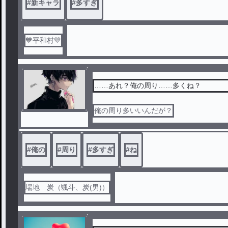
#
新キャラ
#
多すぎ
💙平和村💛
……あれ？俺の周り……多くね？
俺の周り多いいんだが？
#
俺の
#
周り
#
多すぎ
#
ね
場地 炭（颯斗、炭(男)）