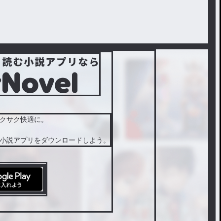
クサク快適に。
小説アプリをダウンロードしよう。