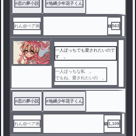
#
恋の夢小説
#
地縛少年花子くん
れん@ペア画
563
一人ぼっちでも愛されたいので
す 。
一人ぼっちな私 。
でもね、愛されたいの 。
#
恋の夢小説
#
地縛少年花子くん
れん@ペア画
1,109