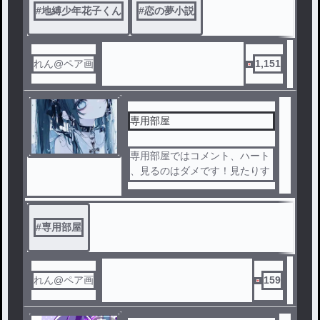
#
地縛少年花子くん
#
恋の夢小説
それはね。______だよ。
れん@ペア画
1,151
専用部屋
専用部屋ではコメント、ハート
、見るのはダメです！見たりす
るのはお控えくださいませ。
#
専用部屋
れん@ペア画
159