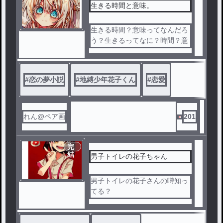
生きる時間と意味。
生きる時間？意味ってなんだろ
う？生きるってなに？時間？意
味？だれか教えてくれるのかな
？
#
恋の夢小説
#
地縛少年花子くん
#
恋愛
れん@ペア画
201
完
結
男子トイレの花子ちゃん
男子トイレの花子さんの噂知っ
てる？
女子トイレの花子さんと三つ子
らしいよ。
でも、もう一人は？