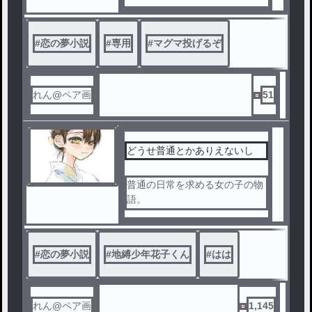
#
恋の夢小説
#
専用
#
マグマ投げるぞ
れん@ペア画
51
どうせ普通とかありえないし
普通の日常を求める女の子の物
語。
普通いいよね〜！ただこの物語
は普通をぶっ壊れする物語です
☆
#
恋の夢小説
#
地縛少年花子くん
#
はは
れん@ペア画
1,145