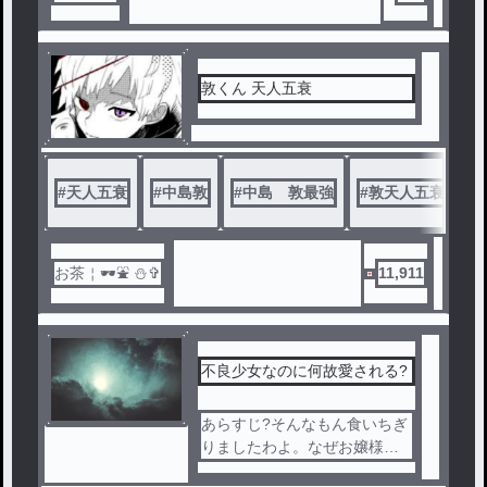
敦くん 天人五衰
#
天人五衰
#
中島敦
#
中島 敦最強
#
敦天人五衰
お茶￤🕶⛲️ ⛄️✞
11,911
不良少女なのに何故愛される?
あらすじ?そんなもん食いちぎ
りましたわよ。なぜお嬢様口
調なのかって気にすんな☆