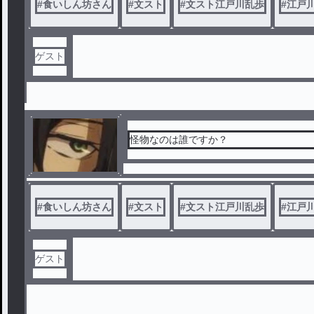
#
食いしん坊さん
#
文スト
#
文スト江戸川乱歩
#
江戸川
ゲスト
怪物なのは誰ですか？
#
食いしん坊さん
#
文スト
#
文スト江戸川乱歩
#
江戸川
ゲスト