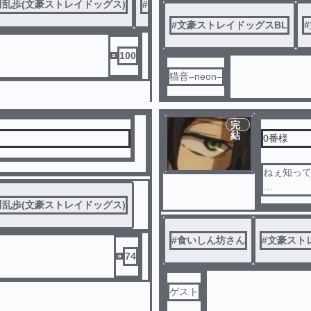
乱歩(文豪ストレイドッグス)
#
幼児化
#
文スト腐
#
文豪ストレイドッグスBL
#
100
猫音–neon–
完
結
0番様
ねぇ知って
乱歩(文豪ストレイドッグス)
#
食いしん坊さん
#
文豪スト
74
ゲスト