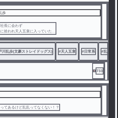
乱歩
が社長に会わず
ルに拾われ天人五衰に入っていたら
世界線。
日常系二次創作。
戸川乱歩(文豪ストレイドッグス)
#
天人五衰
#
日常系
#
乱歩愛
733
中ってあるけど乱乱ってなくない！？