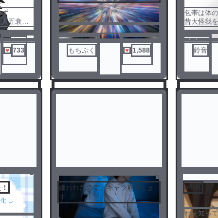
わず
包帯は体
天人五衰に
昔大怪我
ノベ
創作。
733
もちぷく
1,588
鈴音
ル
た！
嫌われたので、キャラ崩壊しま
0番様
す
ねぇ知って