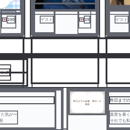
3
4
の話。
100
ゲスト
29
ゲスト
人気ランキングをみる
噂はオリ
キング
昨日まで
てた気が〜
真実を暴
8
9
殴
それでも私