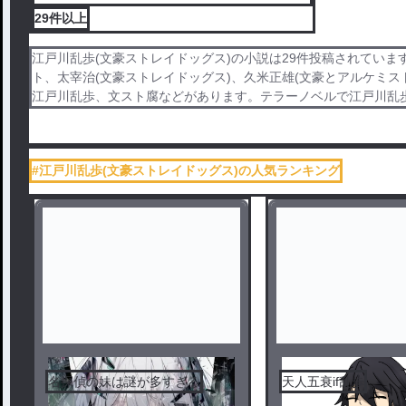
29件
以上
江戸川乱歩(文豪ストレイドッグス)の小説は29件投稿されていま
ト、太宰治(文豪ストレイドッグス)、久米正雄(文豪とアルケミス
江戸川乱歩、文スト腐などがあります。テラーノベルで江戸川乱歩
#江戸川乱歩(文豪ストレイドッグス)の人気ランキング
名探偵の妹は謎が多すぎる
天人五衰if乱歩