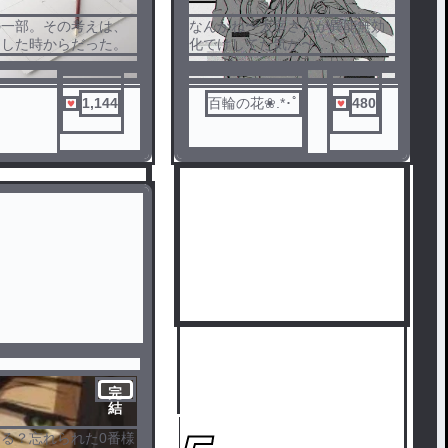
の一部。その考えは、
なんかね〜太宰さんが異能無効
をした時からだった。
化でけしてた気が〜
え、待ってあらすじって異能だ
ったんd（殴
1,144
百輪の花❀.*･ﾟ
480
完
結
る？忘れられた0番様