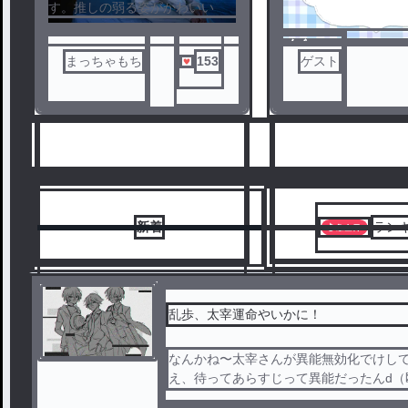
1
2
す。推しの弱る姿がかわいい
ノベ
まっちゃもち
153
ゲスト
ル
新着
ラン
乱歩、太宰運命やいかに！
なんかね〜太宰さんが異能無効化でけし
6
7
え、待ってあらすじって異能だったんd（