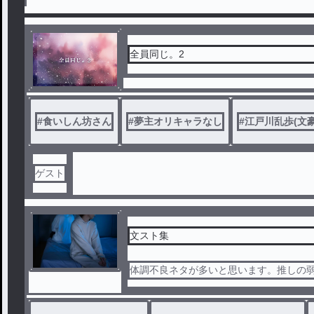
全員同じ。2
#
食いしん坊さん
#
夢主オリキャラなし
#
江戸川乱歩(文
ゲスト
文スト集
体調不良ネタが多いと思います。推しの