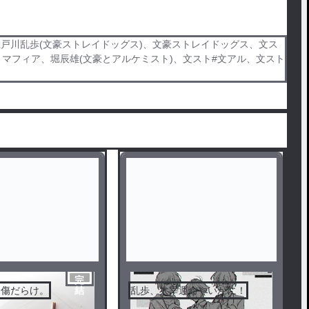
江戸川乱歩(文豪ストレイドッグス)、文豪ストレイドッグス、文ス
トマフィア、堀辰雄(文豪とアルケミスト)、文スト#文アル、文スト
完
は傷だらけ。
乱歩、太宰運命やいかに！
結