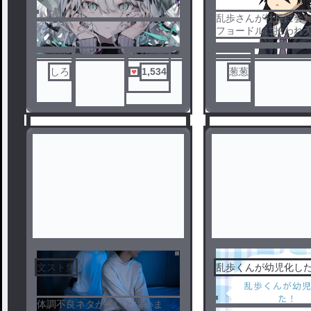
乱歩さんが社長に会
フョードルに拾われ
入っていたら
というif世界線。
ほのぼの日常系二次
しろ
1,534
葱葱
文スト集
乱歩くんが幼児化し
体調不良ネタが多いと思いま