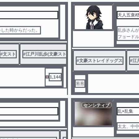
天人五衰if
をした時からだった。
乱歩さん
フョード
というif
ほのぼの
#
文スト
#
江戸川乱歩(文豪ストレイドッグス)
#
文豪ストレイドッグス
#
江
1,144
葱葱
センシティブ
乱×乱集
太太、中