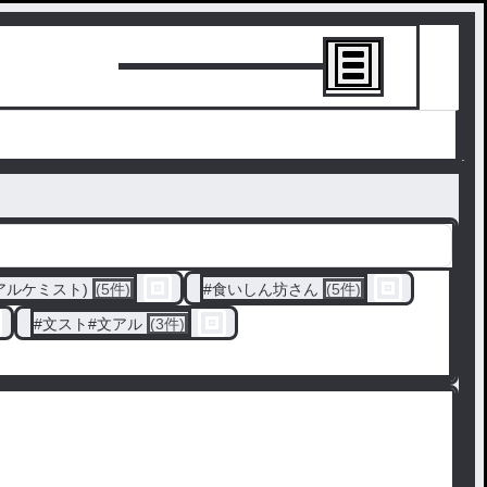
トーリーを書
アルケミスト)
(5件)
#
食いしん坊さん
(5件)
#
文スト#文アル
(3件)