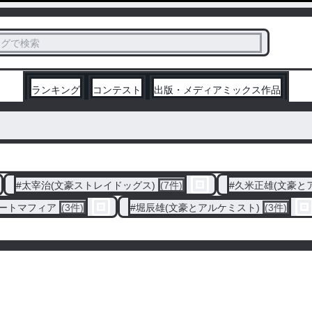
ス
タグで検索
く
ランキング
コンテスト
出版・メディアミックス作品
#
太宰治(文豪ストレイドッグス)
(7件)
#
久米正雄(文豪と
ートマフィア
(3件)
#
堀辰雄(文豪とアルケミスト)
(3件)