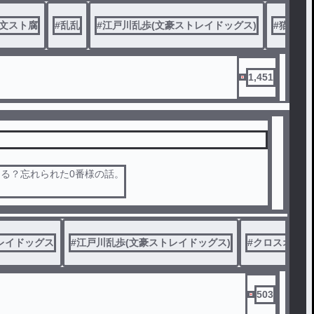
文スト腐
#
乱乱
#
江戸川乱歩(文豪ストレイドッグス)
#
猫音の
1,451
る？忘れられた0番様の話。
レイドッグス
#
江戸川乱歩(文豪ストレイドッグス)
#
クロスオーバ
503