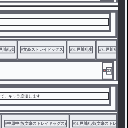
ジナルです
。
戸川乱歩
#
文豪ストレイドッグス
#
江戸川乱歩
#
江戸川乱歩(文
33
ので、キャラ崩壊します
#
中原中也(文豪ストレイドッグス)
#
江戸川乱歩(文豪ストレイドッ