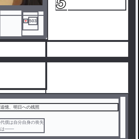
5
503
ジナルです
の追憶、明日への残照
く代償は自分自身の喪失
は───