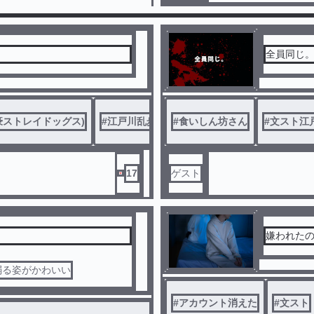
噂はオリ
全員同じ
豪ストレイドッグス)
#
江戸川乱歩
#
食いしん坊さん
#
文スト江
17
ゲスト
嫌われた
弱る姿がかわいい
#
アカウント消えた
#
文スト