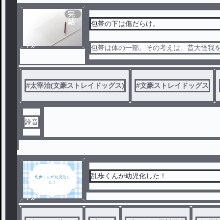
完
結
包帯の下は傷だらけ。
ノベ
包帯は体の一部。その考えは、昔大怪我
ル
#
太宰治(文豪ストレイドッグス)
#
文豪ストレイドッグス
鈴音
乱歩くんが幼児化した！
ノベ
ル