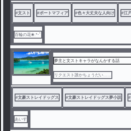
#
文スト
#
ポートマフィア
#
色々大丈夫な人向け
#
江
百輪の花❀.*･ﾟ
夢主と文ストキャラがなんかする話
リクエスト誰かちょうだい……
#
文豪ストレイドッグス
#
文豪ストレイドッグス夢小説
#
あいす