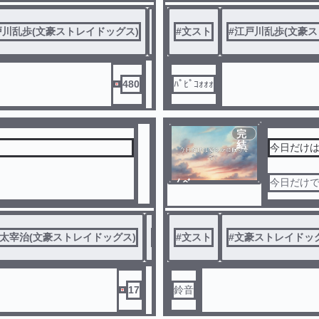
戸川乱歩(文豪ストレイドッグス)
#
太宰治(文豪ストレイドッグス)
#
文スト
#
江戸川乱歩(文豪ス
480
ﾊﾟﾋﾟｺｫｫｫ
完
結
今日だけ
ノベ
今日だけ
ル
太宰治(文豪ストレイドッグス)
#
江戸川乱歩(文豪ストレイドッグス)
#
文スト
#
文豪ストレイドッ
17
鈴音