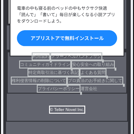
タグ一覧
ロマンスファンタジー
小説コンテスト応募・公募
ファンタジー・異世界・SF
出版・メディアミックス作品
ホラー・ミステリー
BL
ドラマ
コメディ
利用規約
テラーノベルハンドブック
コミュニティガイドライン
安心安全への取り組み
特定商取引法に基づく表記
よくある質問
権利侵害情報の削除について
プロ責法のお手続きに関して
プライバシーポリシー
運営会社
© Teller Novel Inc.