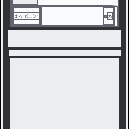
まろ( இ﹏இ )
35