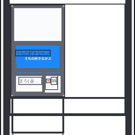
うちの好きなかぷ
まろ( இ﹏
35
இ )
人気ランキングをみる