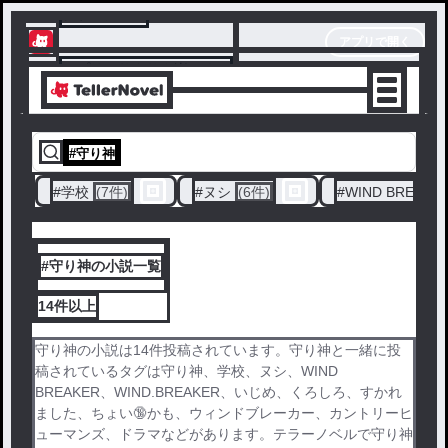
テラーノベル
アプリで開く
アプリでサクサク楽しめる
#
守り神
#
学校
(7件)
#
ヌシ
(6件)
#
WIND BREAKE
#守り神の小説一覧
14件
以上
守り神の小説は14件投稿されています。守り神と一緒に投
稿されているタグは守り神、学校、ヌシ、WIND
BREAKER、WIND.BREAKER、いじめ、くろしろ、すかれ
ました、ちょい🔞かも、ウィンドブレーカー、カントリーヒ
ューマンズ、ドラマなどがあります。テラーノベルで守り神