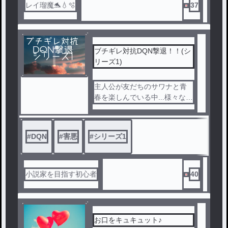
レイ瑠魔🐬💧🫧
37
ブチギレ対抗DQN撃退！！(シ
リーズ1)
主人公が友だちのサワナと青
春を楽しんでいる中...様々な迷
惑をかけるDQN共が！！その
DQN共を色々なハプニングと
共にピンチを乗り越え撃退
#
DQN
#
害悪
#
シリーズ1
して行くスカッとムービー
小説家を目指す初心者
40
お口をキュキュット♪