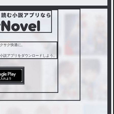
クサク快適に。
小説アプリをダウンロードしよう。