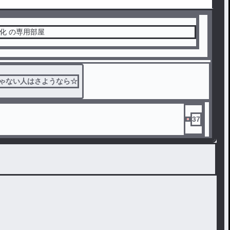
猫化 の専用部屋
じゃない人はさようなら☆
37