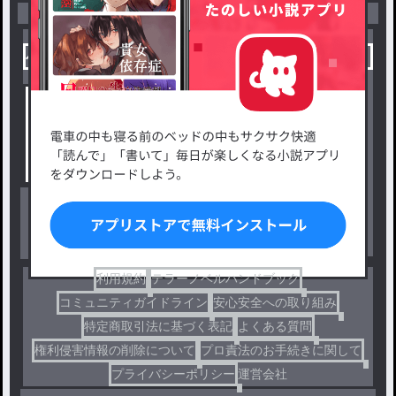
小説を探す
ジャンルから探す
新着小説一覧
恋愛・ロマンス
タグ一覧
ロマンスファンタジー
小説コンテスト応募・公募
ファンタジー・異世界・SF
出版・メディアミックス作品
ホラー・ミステリー
BL
ドラマ
コメディ
利用規約
テラーノベルハンドブック
コミュニティガイドライン
安心安全への取り組み
特定商取引法に基づく表記
よくある質問
権利侵害情報の削除について
プロ責法のお手続きに関して
プライバシーポリシー
運営会社