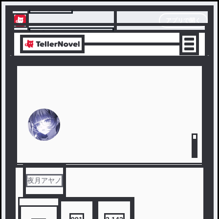
テラーノベル
アプリで開く
アプリでサクサク楽しめる
夜月アヤノ