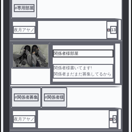
#
専用部屋
夜月アヤノ
13
関係者様部屋
関係者様書いてます!
関係者まだまだ募集してるから
ぜひなってね!
#
関係者募集
#
関係者様
夜月アヤノ
5