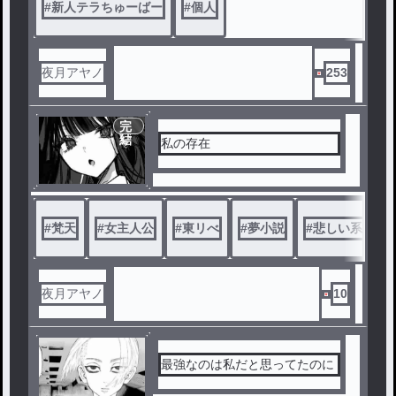
#
新人テラちゅーばー
#
個人
夜月アヤノ
253
完
結
私の存在
#
梵天
#
女主人公
#
東リべ
#
夢小説
#
悲しい系？
夜月アヤノ
10
最強なのは私だと思ってたのに