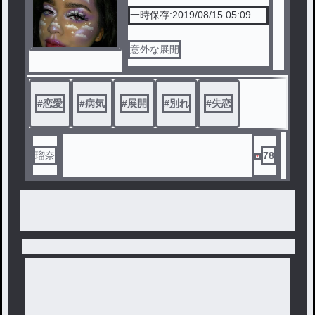
一時保存:2019/08/15 05:09
意外な展開
#
恋愛
#
病気
#
展開
#
別れ
#
失恋
瑠奈
78