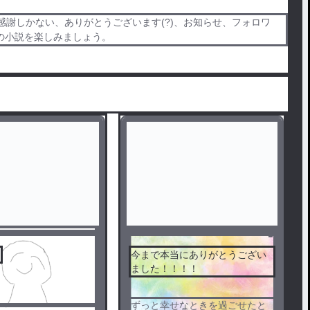
謝しかない、ありがとうございます(?)、お知らせ、フォロワ
の小説を楽しみましょう。
☆
今まで本当にありがとうござい
ました！！！！
ずっと幸せなときを過ごせたと