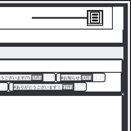
トーリーを書
うございます(?)
(5件)
#
お知らせ
(4件)
#
ありがとうございます！
(2件)