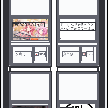
TERROR辞めます。
え、なんで居るの？と
3
4
思ったフォロワー様。
見てください。大事な
内容です。
か腐ぇお
924
真白@さ
123
れ
よなら