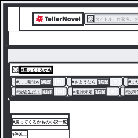
タイトル、作家名、
#
戻ってくるかも
#
……曖昧w
(1件)
#
さようなら
(1件)
#
ま
#
受験生だよ
(1件)
#
復帰未定
(1件)
#
投稿
#戻ってくるかもの小説一覧
4件
以上