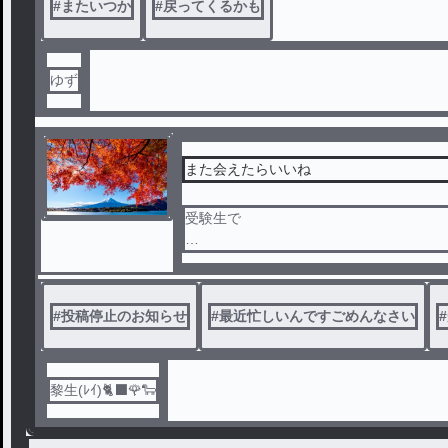
#
またいつか
#
戻ってくるかも
ゆず
ま、会ったらまた仲
ね。
また会えたらいいね
受験生で
では
#
投稿停止のお知らせ
#
最近忙しいんですごめんなさい
#
小説書き続けるのはキツい
さよなら☆
黎生(ﾚｲ)🐈‍⬛🌹🐑