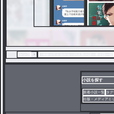
では
トップ
「#戻ってくるかも」の人気小説・夢小説一覧
さよなら☆
小説を探す
新着小説一覧
タグ
出版・メディアミ