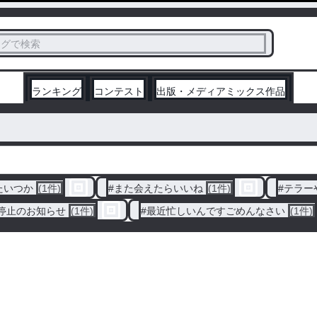
ス
タグで検索
く
ランキング
コンテスト
出版・メディアミックス作品
たいつか
(1件)
#
また会えたらいいね
(1件)
#
テラー
停止のお知らせ
(1件)
#
最近忙しいんですごめんなさい
(1件)