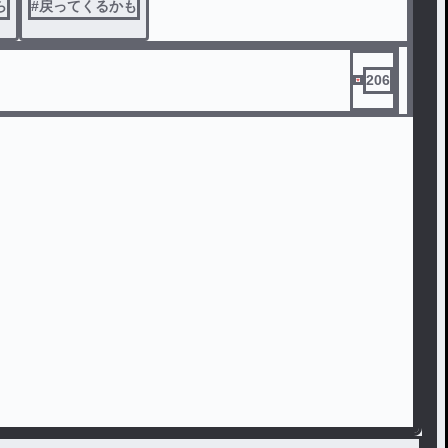
ら
#
戻ってくるかも
206