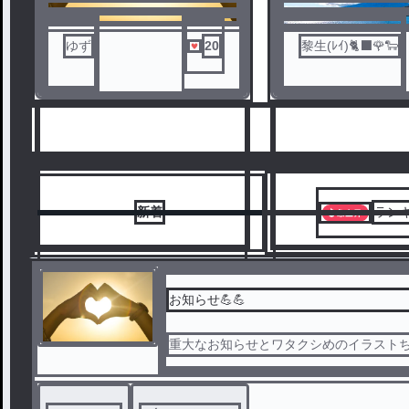
ゆず
20
黎生(ﾚｲ)🐈‍⬛🌹🐑
小説書き続けるのは
だから、投稿停止し
新着
ラン
お知らせ💪💪
落ち着いたら、また
重大なお知らせとワタクシめのイラスト
1
2
かするかもね