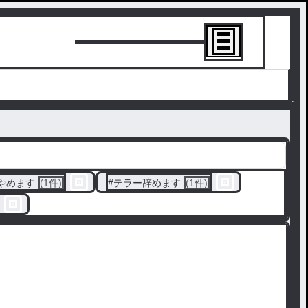
トーリーを書
やめます
(1件)
#
テラー辞めます
(1件)