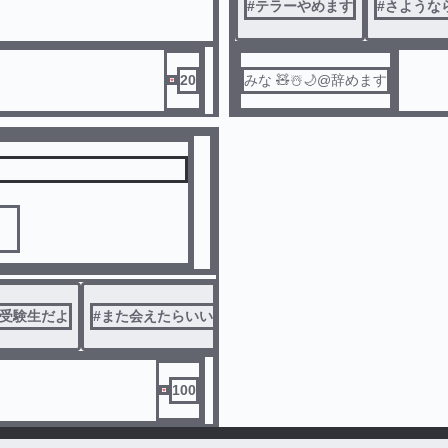
#
テラーやめます
#
さような
20
みな 🧸☃️🌙@辞めます
良くして
受験生だよ
#
また会えたらいいね
#
戻ってくるかも
#
復帰未定
100