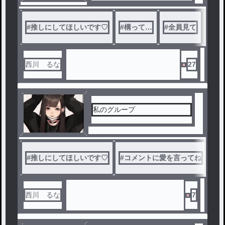
#
推しにしてほしいです♡
#
構って…
#
全員見て
#
私
西川 るな
27
私のグループ
#
推しにしてほしいです♡
#
コメントに愛を言ってね
西川 るな
7