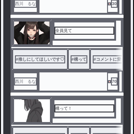
西川 るな
30
全員見て
#
推しにしてほしいです♡
#
構って
#
コメントに愛を言っ
西川 るな
70
構って！