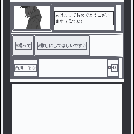
あけましておめでとうござい
ます（見てね）
#
構って
#
推しにしてほしいです♡
西川 るな
48