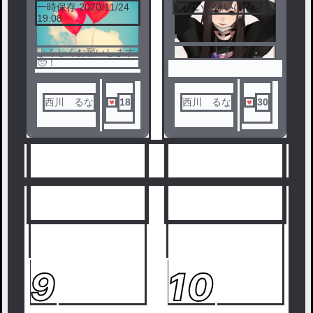
一時保存:2020/11/24
見ないと嫌いになる
7
8
19:08
よろしくお願いします
🥺！
西川 るな
18
西川 るな
30
人気ランキングをみる
9
10