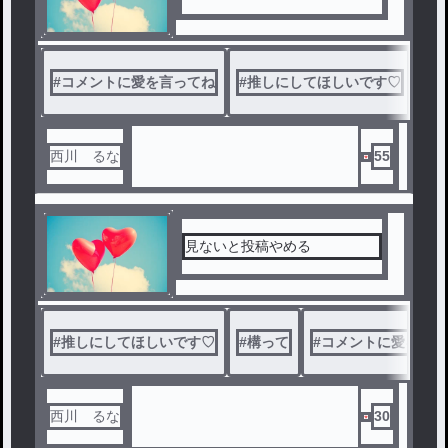
#
コメントに愛を言ってね
#
推しにしてほしいです♡
#
構
西川 るな
55
見ないと投稿やめる
#
推しにしてほしいです♡
#
構って
#
コメントに愛を言っ
西川 るな
30