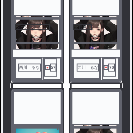
ファンクラブ！？
全員見て
5
6
西川 るな
57
西川 るな
70