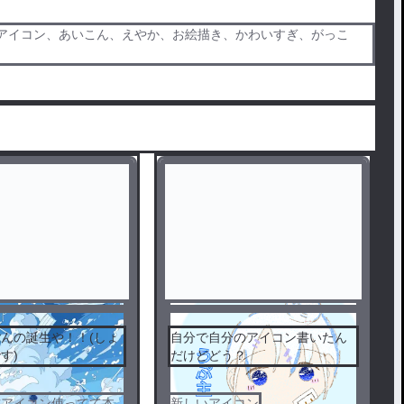
アイコン、あいこん、えやか、お絵描き、かわいすぎ、がっこ
んの誕生や！！(しょ
自分で自分のアイコン書いたん
す)
だけどどう？
式アイコン使ってて本
新しいアイコン