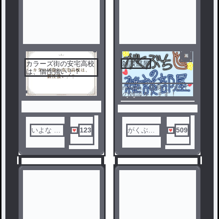
いつも明るい系の人こ
そ攻めになってほしい
からです
🧡は攻めにしがちです
むきむきな子は全員攻
めにしてます
リクエストちょーだい
😓
カラーズ街の安宅高校
雑談部屋
3
4
は、個性強い！？
nmmn、自身について
の雑談をします！
ノベ
⚠️御本人様には一切関
係ありません⚠️
ル
いよな フ
123
がくぶち
509
ォロバ絶
🐌
対Stpr♡