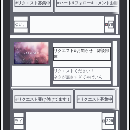
#
リクエスト募集中
#
ハート&フォロー&コメントお願いし
ゆい。
79
リクエスト&お知らせ 雑談部
屋
リクエストください！
ネタが無さすぎてやばいんで
すよ☆
ほんっと何でもいいです、🔞
じゃなければ…
#
リクエスト受け付けてます！
#
リクエスト募集中
#
ちょ
そのー，書いてもいいんです
けど…友達に携帯触られる時
に見られたらほんっと嫌なん
です（ ; ; ）
ライ
229
リクエストはコメントに！