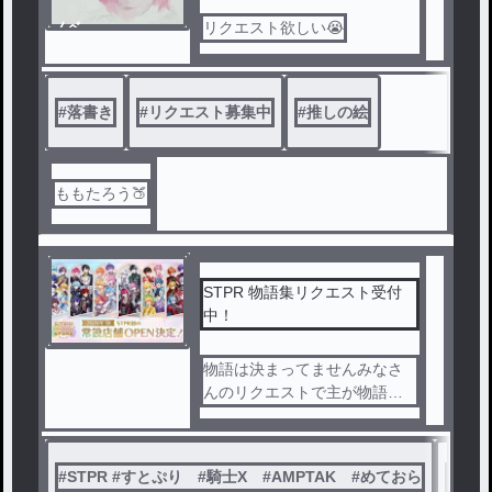
ノベ
リクエスト欲しい😭
ル
#
落書き
#
リクエスト募集中
#
推しの絵
ももたろう🍑
STPR 物語集リクエスト受付
中！
物語は決まってませんみなさ
んのリクエストで主が物語を
短編集みたいな感じで書いて
いきます！
#
STPR #すとぷり #騎士X #AMPTAK #めておら
#
創作