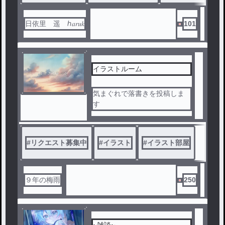
日依里 遥 ℎ𝑎𝑟𝑢𝑘
101
イラストルーム
気まぐれで落書きを投稿しま
す
#
リクエスト募集中
#
イラスト
#
イラスト部屋
９年の梅雨
250