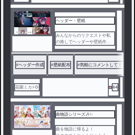
ヘッダー・壁紙
みんなからのリクエストや私
の推しでヘッダーや壁紙作り
ます！
#
ヘッダー作成
#
壁紙配布
#
気軽にコメントして！！
花園ミカ⚡️🌻
64
曲物語シリーズ🎶✨️
曲を物語に帰るよ！