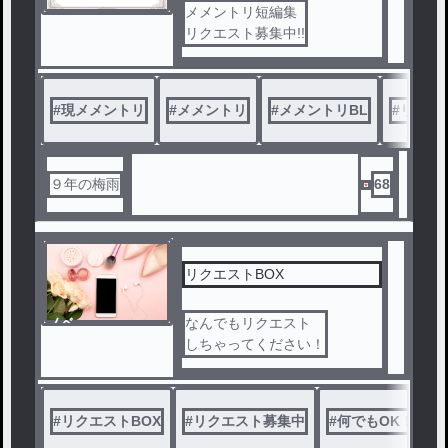
メメントリ短編集
リクエスト募集中!!
#
現メメントリ
#
メメントリ
#
メメントリBL
#
リクエ
９年の梅雨
68
リクエストBOX
ノベ
なんでもリクエスト
ル
しちゃってください！
#
リクエストBOX
#
リクエスト募集中
#
何でもOK！