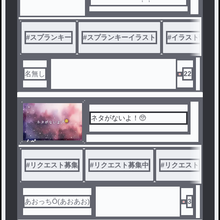
#
スプランキー
#
スプランキーイラスト
#
イラスト部屋
名無し
22
ネタがないよ！🥺
ノベ
ル
#
リクエスト募集
#
リクエスト募集中
#
リクエスト
#
あおっちӦ(あおあお)
3