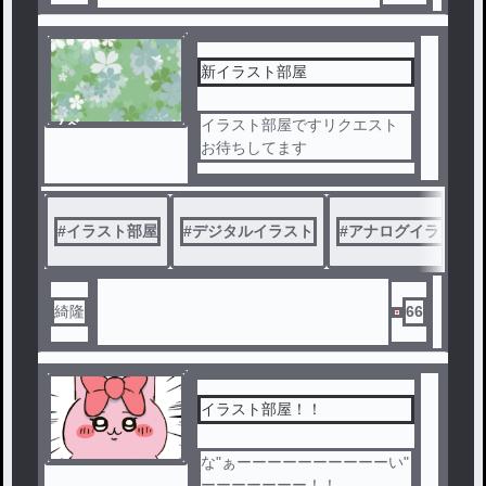
新イラスト部屋
ノベ
イラスト部屋ですリクエスト
ル
お待ちしてます
#
イラスト部屋
#
デジタルイラスト
#
アナログイラスト
綺隆
66
イラスト部屋！！
な"ぁーーーーーーーーーーい"
ーーーーーーー！！