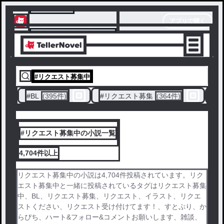
テラーノベル
アプリで開く
アプリでサクサク楽しめる
#
リクエスト募集中
#
BL
(395件)
#
リクエスト募集
(364件)
#
#リクエスト募集中の小説一覧
4,704件
以上
リクエスト募集中の小説は4,704件投稿されています。リク
エスト募集中と一緒に投稿されているタグはリクエスト募集
中、BL、リクエスト募集、リクエスト、イラスト、リクエ
ストください、リクエスト受け付けてます！、すとぷり、か
らぴち、ハート&フォロー&コメントお願いします、雑談、