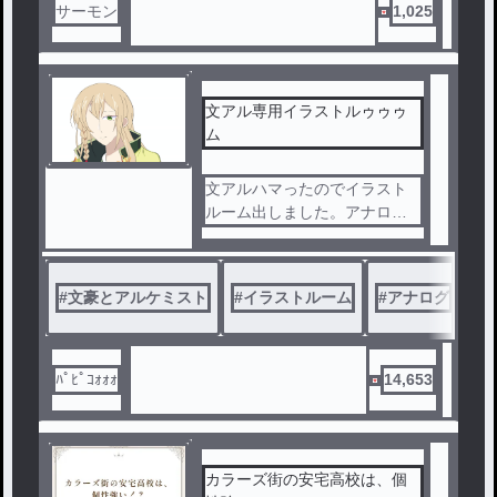
サーモン
1,025
文アル専用イラストルゥゥゥ
ム
文アルハマったのでイラスト
ルーム出しました。アナログ
ですが見てってください！バ
ースデーイラストも描きます
リクエスト募集中
#
文豪とアルケミスト
#
イラストルーム
#
アナログ
#
ﾊﾟﾋﾟｺｫｫｫ
14,653
カラーズ街の安宅高校は、個