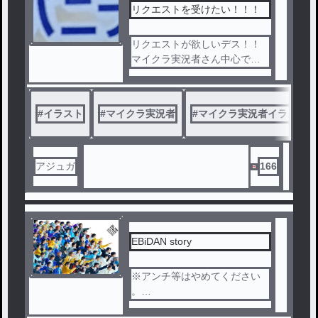
リクエストを受けたい！！！
リクエストが欲しいデス！！
マイクラ実況者さん中心で絵
を描きたい！
BL、GL、NL、健全なものどれ
でもリクエストをして欲しい
#
イラスト
#
マイクラ実況者
#
マイクラ実況者イラスト
！！
アジュガ
166
EBiDAN story
※アンチ等はやめてください
。
リクエスト待ってます！