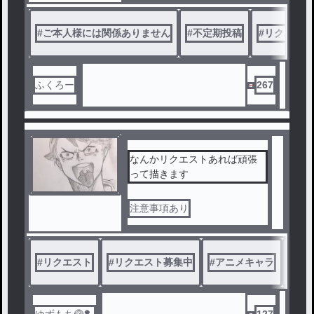
#
ご本人様には関係ありません
#
不定期投稿
#
リクエスト
ふくろー
267
なんかリクエストあれば頑張
って描きます
注意事項あり
#
リクエスト
#
リクエスト募集中
#
アニメキャラ
#
BL