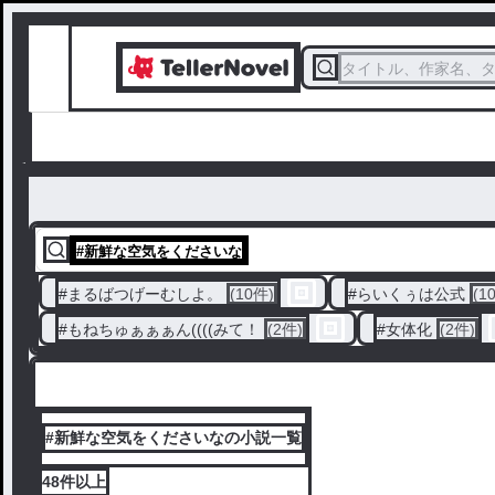
タイトル、作家名、
#
新鮮な空気をくださいな
#
まるばつげーむしよ。
(10件)
#
らいくぅは公式
(1
#
もねちゅぁぁぁん((((みて！
(2件)
#
女体化
(2件)
#新鮮な空気をくださいなの小説一覧
48件
以上