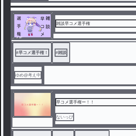
雑談早コメ選手権
ノベ
ル
#
早コメ選手権！
#
雑談
ゆめ@考え中
早コメ選手権ー！！
ないっぴ