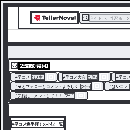
タイトル、作家名、
#
早コメ選手権！
#
早コメ
(13件)
#
早コメ大会
(9件)
#
早コ
#
❤️とフォローとコメントよろしく
(2件)
#
はやコメ
#
気軽にコメントして！！
(2件)
#早コメ選手権！の小説一覧