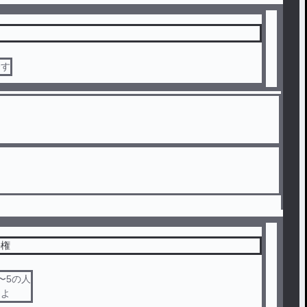
〜す
手権
〜5の人
るよ