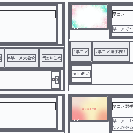
早コメ
ノベ
早コメで
ル
#
早コメ
#
早コメ選手権！
権
#
早コメ大会☆
#
はやこめ
ra,lu49🌙
3
早コメ選
ノベ
早コメ 1
ル
なんかや