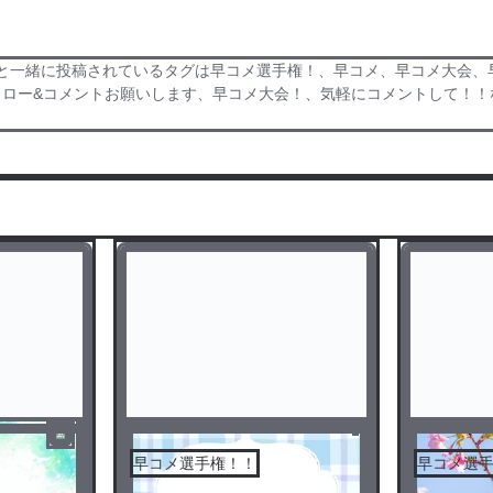
！と一緒に投稿されているタグは早コメ選手権！、早コメ、早コメ大会、
ォロー&コメントお願いします、早コメ大会！、気軽にコメントして！
早コメ選手権！！
早コメ選