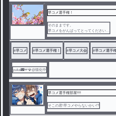
早コメ選手権！
そのままです。
早コメをがんばってとってください！
やる日時は気まぐれです！
たまーに予告します！
#
早コメ
#
早コメ選手権！
#
早コメ大会
#
早コメ選手
yuka🌃🪽💎@猫化中
早コメ選手権部屋!!!!
そこの君!早コメやらないかい!?