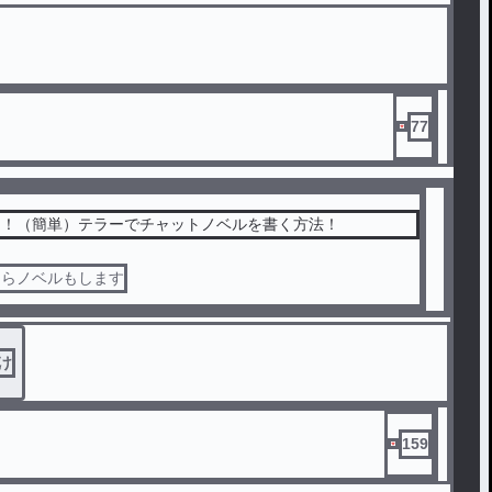
77
け！（簡単）テラーでチャットノベルを書く方法！
たらノベルもします
け
159