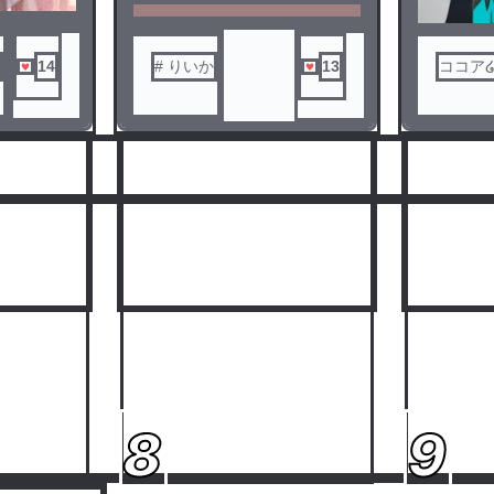
ら、コメントしていただけると
対応いたします🙌🏻
14
# りいか
13
ココア໒
愛
人気ランキングをみる
8
9