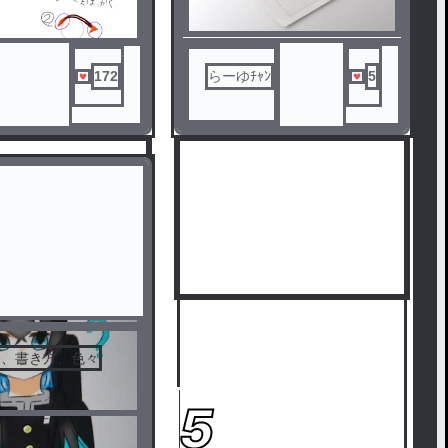
172
らーゆﾁｬﾝ
5
り、書き方、色々
5