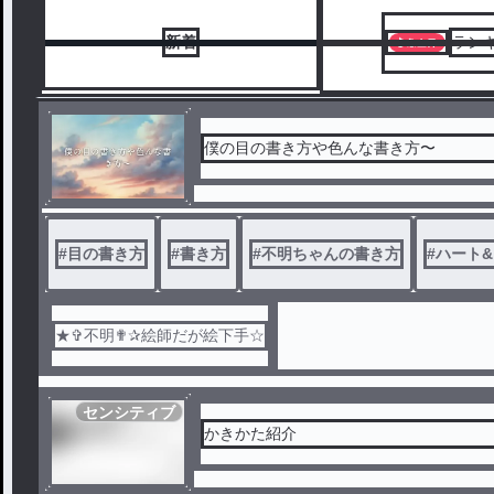
新着
ラン
僕の目の書き方や色んな書き方〜
#
目の書き方
#
書き方
#
不明ちゃんの書き方
#
ハート
★✞不明✟✰絵師だが絵下手☆
センシティブ
かきかた紹介