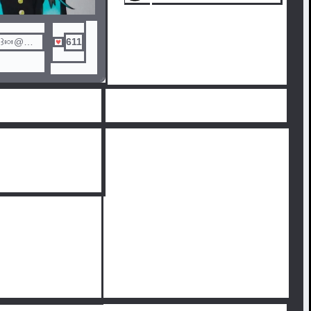
꒱🍬@深
611