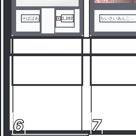
ぐろは無い
そばばあ
1,282
ちいさいあんこの
うゆっくち
6
7