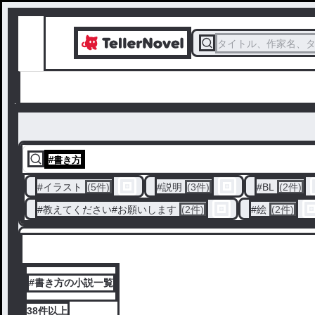
タイトル、作家名、
#
書き方
#
イラスト
(5件)
#
説明
(3件)
#
BL
(2件)
#
教えてください#お願いします
(2件)
#
絵
(2件)
#書き方の小説一覧
38件
以上