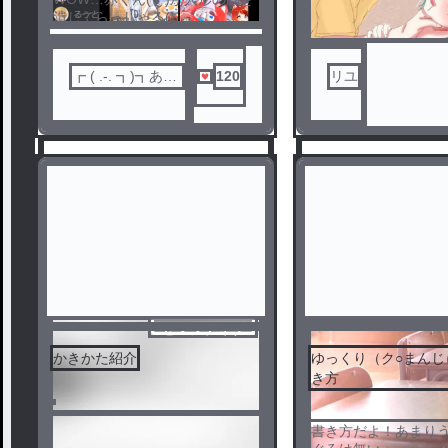
潰してらっしゃる()
┏ ( .-. ┓)┓あは
120
リユ
☆
センシティブ
かきかた紹介
ゆっくり（ク○まんじ
き方
1
2
書き方だよ！あまり