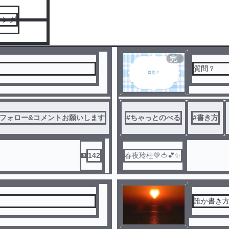
キング
完
結
質問？
&フォロー&コメントお願いします
#
ちゃっとのべる
#
書き方
142
春夜玲杜💚🍅💕✨
誰か書き