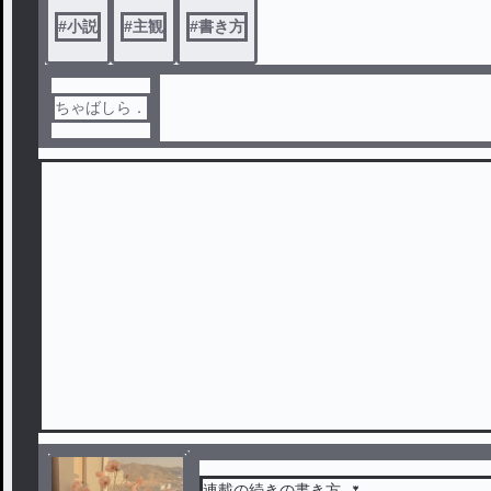
#
小説
#
主観
#
書き方
ちゃばしら．
連載の続きの書き方⸜🌷︎⸝