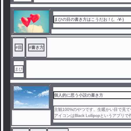
まひの目の書き方はこうだお！(。-∀-)
#
目
#
書き方
まひ
個人的に思う小説の書き方
主観100%のやつです。生暖かい目で見てやって下
アイコンはBlack Lollipopというアプ