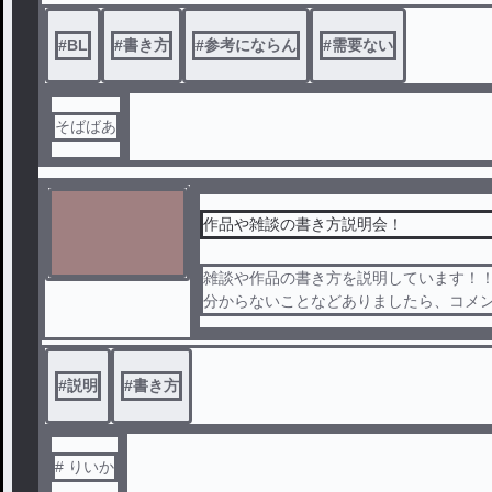
#
BL
#
書き方
#
参考にならん
#
需要ない
そばばあ
作品や雑談の書き方説明会！
雑談や作品の書き方を説明しています！
分からないことなどありましたら、コメ
します🙌🏻
#
説明
#
書き方
# りいか