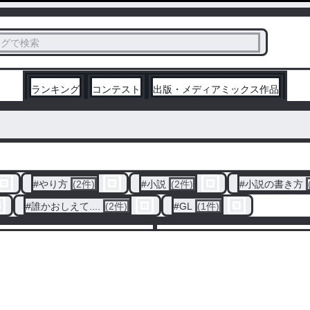
ス
タグで検索
く
ランキング
コンテスト
出版・メディアミックス作品
#
やり方
(2件)
#
小説
(2件)
#
小説の書き方
#
誰かおしえて....
(2件)
#
GL
(1件)