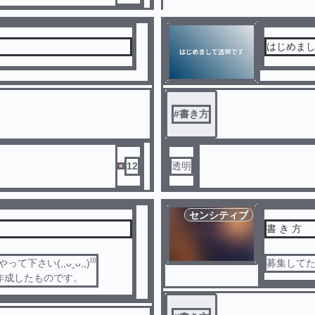
はじめま
#
書き方
12
透明
センシティブ
書 き 方
さい(,,ᴗˬᴗ,,)⁾⁾⁾
募集して
リで作成したものです。