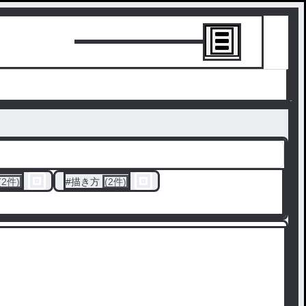
トーリーを書
(2件)
#
描き方
(2件)