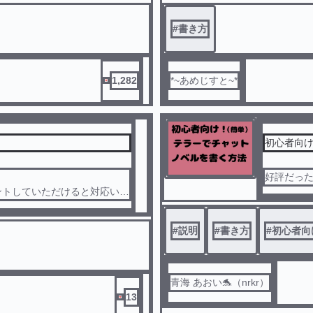
#
書き方
1,282
*~あめじすと~*
初心者向
！
好評だっ
ントしていただけると対応いた
#
説明
#
書き方
#
初心者向
青海 あおい🐬（nrkr）
13