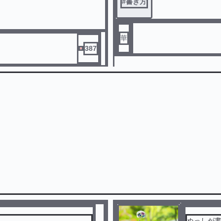
#
書き方
華
387
ぬっしが