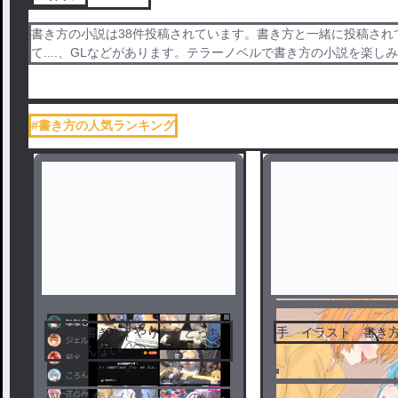
書き方の小説は38件投稿されています。書き方と一緒に投稿され
て....、GLなどがあります。テラーノベルで書き方の小説を楽し
#書き方の人気ランキング
連載の書き方？やり方？どっち
手 イラスト 書き
かわかんない
WOW…赤くん(？)が人形の顔を