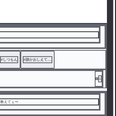
#
しつもん
#
誰かおしえて....
1
方教えてぇ〜