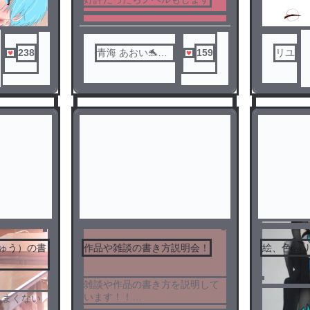
238
青海 あおい🐬
159
リユ
（nrkr）
ゅう）の書
作品や雑談の書き方説明会！
絵、色塗
3
4
雑談や作品の書き方を説明して
います！！
うまくない
分からないことなどありました