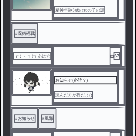
精神年齢3歳の女の子の話
#
呪術廻戦
┏ ( .-. ┓)┓あは☆
67
お知らせ(必読？)
読んだ方が得だよ()
#
お知らせ
#
風邪