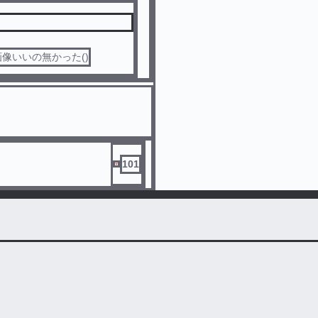
像いいの無かった()
101