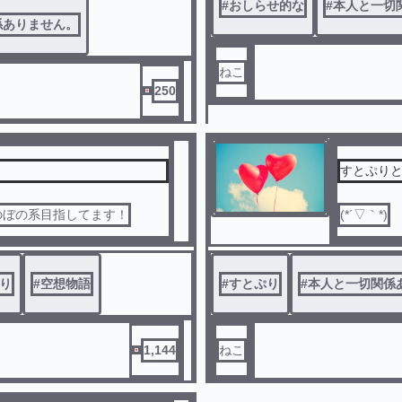
#
おしらせ的な
#
本人と一切
係ありません。
ねこ
250
すとぷりと
のぼの系目指してます！
(*´▽｀*)
り
#
空想物語
#
すとぷり
#
本人と一切関係
1,144
ねこ