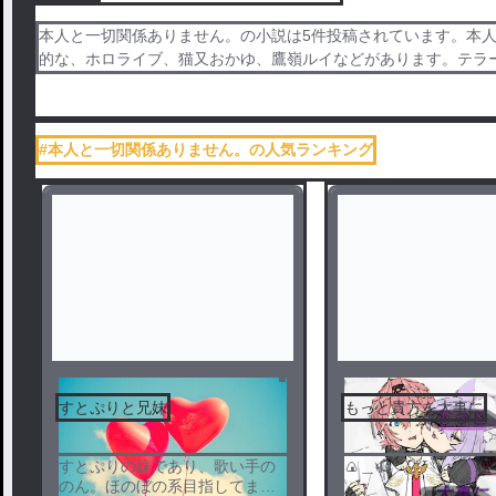
本人と一切関係ありません。の小説は5件投稿されています。本
的な、ホロライブ、猫又おかゆ、鷹嶺ルイなどがあります。テラ
#本人と一切関係ありません。の人気ランキング
すとぷりと兄妹
もっと貴方を大事に
すとぷりの妹であり、歌い手の
🍙＿🥀
のん。ほのぼの系目指してま