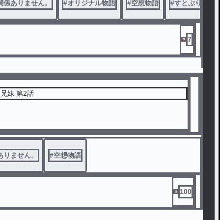
関係ありません。
#
オリジナル物語
#
空想物語
#
すとぷり
7
兄妹 第2話
ありません。
#
空想物語
100