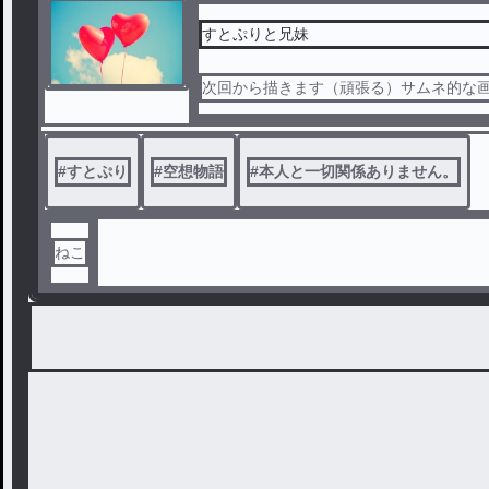
すとぷりと兄妹
次回から描きます（頑張る）サムネ的な画
#
すとぷり
#
空想物語
#
本人と一切関係ありません。
ねこ