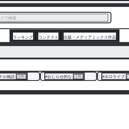
ス
タグで検索
く
ランキング
コンテスト
出版・メディアミックス作品
ナル物語
(2件)
#
おしらせ的な
(1件)
#
ホロライブ
(