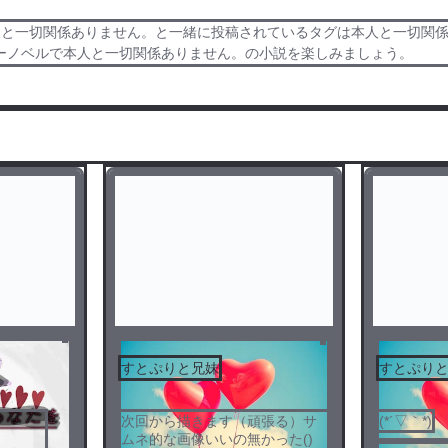
人と一切関係ありません。と一緒に投稿されているタグは本人と一切関
ーノベルで本人と一切関係ありません。の小説を楽しみましょう。
すとぷりと兄妹
すとぷりと
次回から描きます（頑張る）サ
(*´▽｀*)
ムネ的な画像いいの無かった()