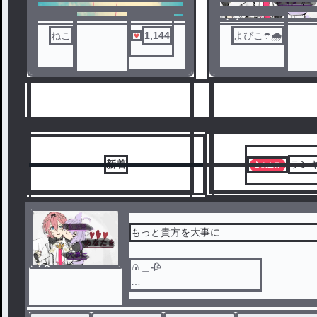
す！
おかゆはルイに飽き
ノベ
ねこ
1,144
よぴこ☂️🌧
ル
ルイに別れを願う＿
その後鷹嶺ルイは＿?
「ルイに会いたい＿
新着
ラン
もっと貴方を大事に
ノベ
🍙＿🥀
1
2
ル
おかゆはルイに飽きてきた＿