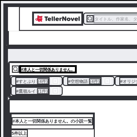
タイトル、作家名、
#
本人と一切関係ありません。
#
すとぷり
(4件)
#
空想物語
(4件)
#
オリジ
#
鷹嶺ルイ
(1件)
#本人と一切関係ありません。の小説一覧
5件
以上