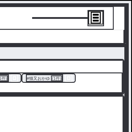
トーリーを書
1件)
#
猫又おかゆ
(1件)