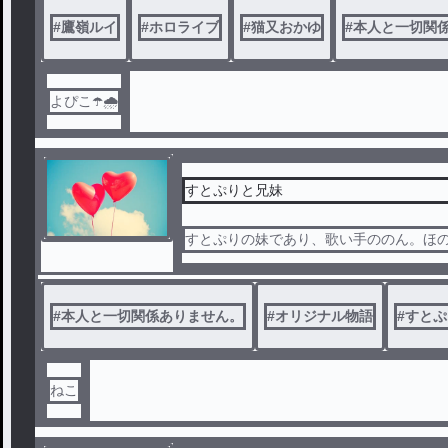
#
鷹嶺ルイ
#
ホロライブ
#
猫又おかゆ
#
本人と一切関
ルイに別れを願う＿
よぴこ☂️🌧
その後鷹嶺ルイは＿?
すとぷりと兄妹
「ルイに会いたい＿」
すとぷりの妹であり、歌い手ののん。ほ
#
本人と一切関係ありません。
#
オリジナル物語
#
すとぷ
ねこ