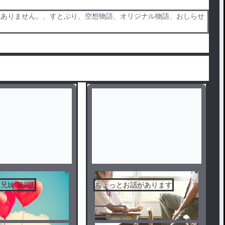
係ありません。、すとぷり、空想物語、オリジナル物語、おしらせ
兄妹 第2話
ちょっとお話があります
( - ﹃ - * )