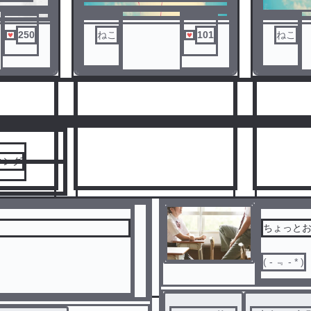
てきた＿
250
ねこ
101
ねこ
人気ランキングをみる
」
キング
ちょっと
( - ﹃ - * )
3
4