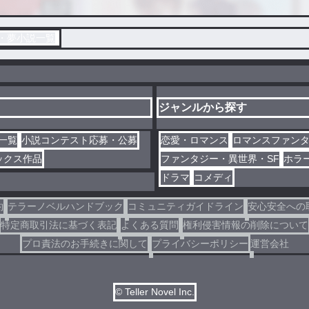
・夢小説一覧
ジャンルから探す
一覧
小説コンテスト応募・公募
恋愛・ロマンス
ロマンスファン
ックス作品
ファンタジー・異世界・SF
ホラ
ドラマ
コメディ
約
テラーノベルハンドブック
コミュニティガイドライン
安心安全への
特定商取引法に基づく表記
よくある質問
権利侵害情報の削除について
プロ責法のお手続きに関して
プライバシーポリシー
運営会社
© Teller Novel Inc.