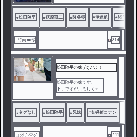
#
松田陣平
#
萩原研二
#
降谷零
#
伊達航
#
諸伏景光
_時雨☁️🫧
214
松田陣平の妹(弟)だよ！
松田陣平の妹です。
下手ですがよろしく✨️！
#
タグなし
#
松田陣平
#
兄妹
#
名探偵コナン
白羽·̩͙꒰ঌ🤍໒꒱·̩͙
211