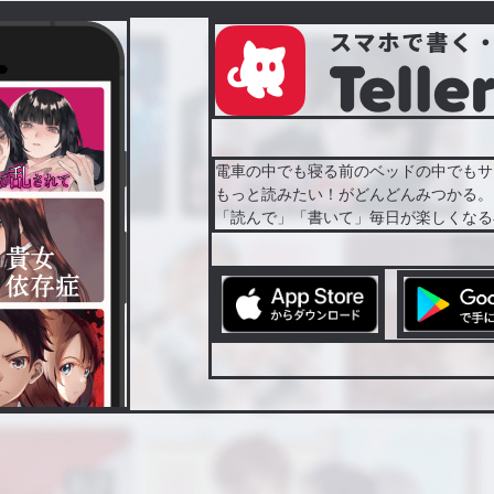
電車の中でも寝る前のベッドの中でもサ
もっと読みたい！がどんどんみつかる。
「読んで」「書いて」毎日が楽しくなる