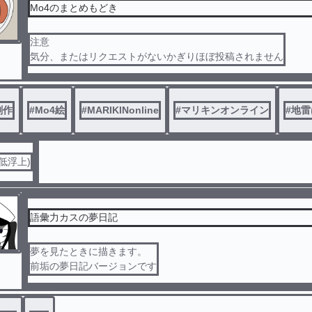
Mo4のまとめもどき
注意
気分、またはリクエストがないかぎりほぼ投稿されません
創作
#
Mo4絵
#
MARIKINonline
#
マリキンオンライン
#
地雷
低浮上)
語彙力カスの夢日記
夢を見たときに描きます。
前垢の夢日記バージョンです