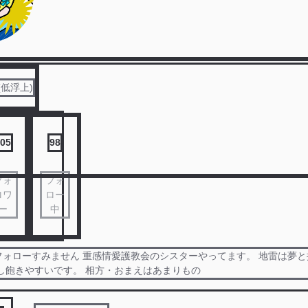
低浮上)
05
98
フォ
フォ
ロワ
ロー
ー
中
フォローすみません 重感情愛護教会のシスターやってます。 地雷は夢
し飽きやすいです。 相方・おまえはあまりもの