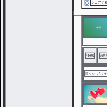
シェアす
#
雑談
#
愚
腐ったしたい(