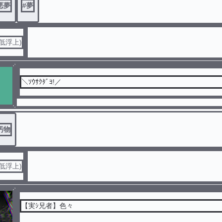
悪夢
#
夢
低浮上)
＼ｿｳｻｸﾀﾞﾖ!／
汚物
低浮上)
【実ｼ兄者】色々