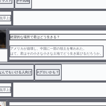
イラスト
#
不気味
低浮上)
絶望的な場所で君はどう生きる？
アメリカが崩壊し、中国に一部の領土を奪われた。
はて。君はその小さな小さな土地でどう生き延びるだろうか。
裏切りか、共食いか。はたまた.....
なんでもいける人向け
#
グロいかも？
ーーーーーー
参加型です。
低浮上)