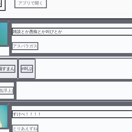
る
アプリで開く
雑談とか愚痴とか叫びとか
アスパラガス
痴すまん
#
叫ぶ
低浮上)
すけべ！！！！
とりあえずね