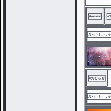
#
nmmn
#
腐ったしたい(
#
おしらせ
腐ったしたい(