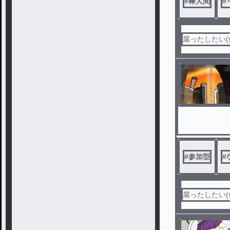
#
棒人間
#
腐ったしたい(
#
参加型
#
腐ったしたい(