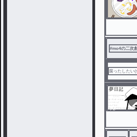
#
mo4の二次
腐ったしたい(
ノベ
ル