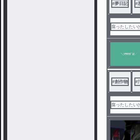
#
夢日記
#
腐ったしたい(
#
創作物
#
腐ったしたい(