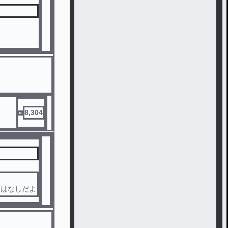
8,304
おはなしだよ
！！！