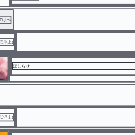
すけべ
低浮上)
ぽしらせ
低浮上)