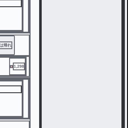
は帰れ
1,298