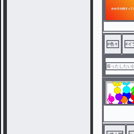
#
色々
#
イ
腐ったしたい(