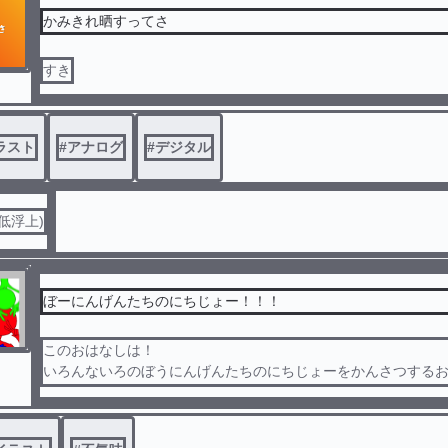
かみきれ晒すってさ
すき
ラスト
#
アナログ
#
デジタル
低浮上)
ぼーにんげんたちのにちじょー！！！
このおはなしは！
いろんないろのぼうにんげんたちのにちじょーをかんさつする
！！
いろいろなおはなしを作るからきにいってくれるとうれしいな