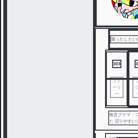
腐ったしたい(
303
3
スト
ーリ
ー
無言ブクマ・
た 沼りやすい