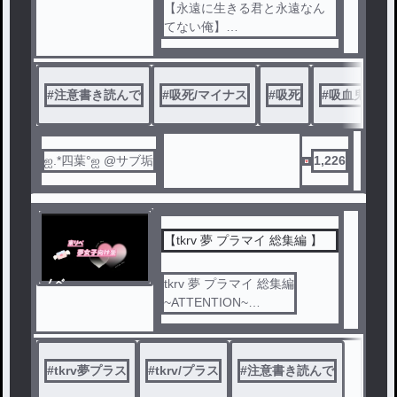
ル
【永遠に生きる君と永遠なん
てない俺】
~ATTENTION~
吸死マイナス
ロナドラ
#
注意書き読んで
#
吸死/マイナス
#
吸死
#
吸血鬼すぐ
文脈変
誤字脱字
キャラ不安定
解釈違い
ஐ.*四葉°ஐ @サブ垢
1,226
参考ぱくり/禁止
【tkrv 夢 プラマイ 総集編 】
ノベ
tkrv 夢 プラマイ 総集編
ル
~ATTENTION~
tkrv夢プラス,マイナス
tkrv boy × 🌸(ナマエ)
文脈変
#
tkrv夢プラス
#
tkrv/プラス
#
注意書き読んで
誤字脱字
キャラ不安定