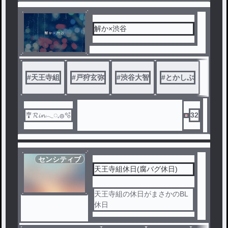
解か×渋谷
#
天王寺組
#
戸狩玄弥
#
渋谷大智
#
とかしぶ
🎐𝓡𝓲𝓷𓂃◌𓈒𓐍🫧
32
センシティブ
天王寺組休日(腐バグ休日)
天王寺組の休日がまさかのBL
休日