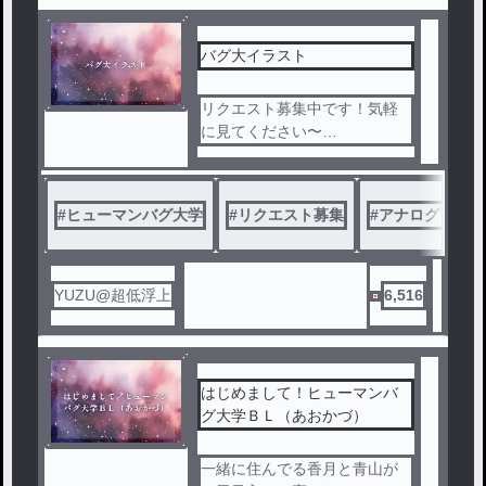
バグ大イラスト
リクエスト募集中です！気軽
に見てください〜
天王寺組多めです
#
ヒューマンバグ大学
#
リクエスト募集
#
アナログイラス
YUZU@超低浮上
6,516
はじめまして！ヒューマンバ
グ大学ＢＬ（あおかづ）
一緒に住んでる香月と青山が