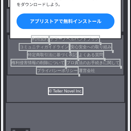
出版・メディアミックス作品
ホラー・ミステリー
BL
ドラマ
コメディ
利用規約
テラーノベルハンドブック
コミュニティガイドライン
安心安全への取り組み
特定商取引法に基づく表記
よくある質問
権利侵害情報の削除について
プロ責法のお手続きに関して
プライバシーポリシー
運営会社
© Teller Novel Inc.