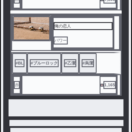
俺の恋人
パワー
#
BL
#
ブルーロック
#
乙潔
#
烏潔
赤
1,165