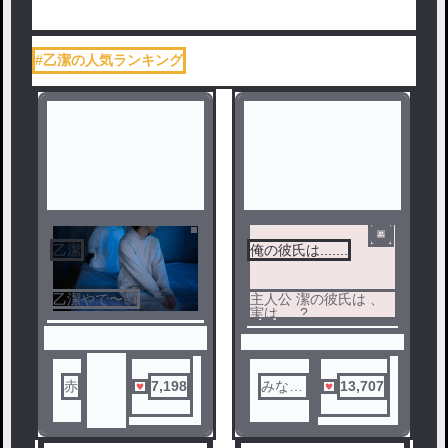
#乙潔の人気ランキング
乙潔
俺の彼氏は.......
乙潔やで〜👍
主人公 潔の彼氏は 、
実は … ?
ノベ
ル
赤
7,198
みなふ
13,707
らい
．