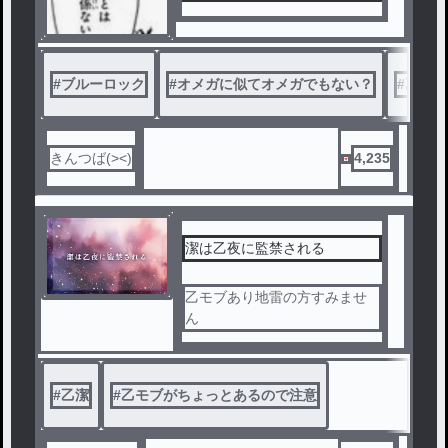
#
ブルーロック
#
オメガに似てオメガでもない？
#
乙潔
きんつば(><)
4,235
潔は乙夜に監禁される
乙モブあり地雷の方すみませ
ん
#
乙潔
#
乙モブがちょっとあるので注意