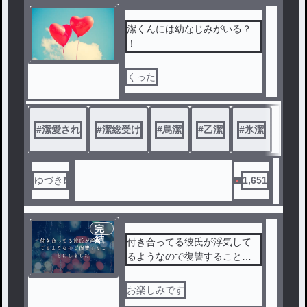
潔くんには幼なじみがいる？
！
くった
#
潔愛され
#
潔総受け
#
烏潔
#
乙潔
#
氷潔
ゆづき❗️
1,651
完
結
付き合ってる彼氏が浮気して
るようなので復讐することに
しました
お楽しみです