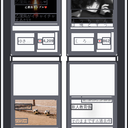
乙潔烏カップル❤
『 中 学 生 よ
5
6
い ち く ん 』
リ メ イ ク 予
定
乙潔烏がイチャイチャ
するだけ
よ っ ち ゃ ん
は 俺 と ず っ
と い て ネ ．
ノベ
ル
ゆきゆ
4,209
く ろ
862
きだ！
め
センシティブ
俺の恋人
新人教育係
7
8
パワー
そのままです⚠️過去作