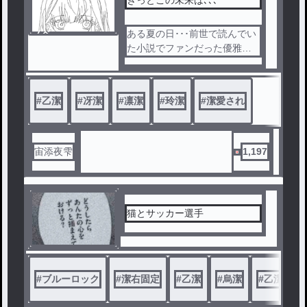
きっとこの未来は､､､
ノベ
ある夏の日･･･前世で読んでい
ル
た小説でファンだった優雅で
孤高な〚悪男〛ヨイチ第2皇太
子
に転生してしまった俺。
#
乙潔
#
冴潔
#
凛潔
#
玲潔
#
潔愛され
魂をむしばむ不治の病にかか
っているヨイチ第2皇太子だが
、治療法があると本人から教
えてもらい、血を吐きながら
宙添夜雫
1,197
も思う存分オタ活を満喫する
ことに───!!
そして、自分と推しキャラた
ちの
猫とサッカー選手
破滅エンドを回避するために─
─!?
クールビューティーとイケメ
ンたちが繰り広げる
ラブファンタジー
#
ブルーロック
#
潔右固定
#
乙潔
#
烏潔
#
乙潔烏