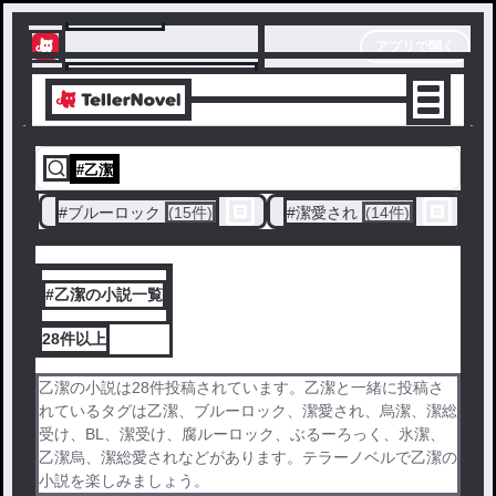
テラーノベル
アプリで開く
アプリでサクサク楽しめる
#
乙潔
#
ブルーロック
(15件)
#
潔愛され
(14件)
#
#乙潔の小説一覧
28件
以上
乙潔の小説は28件投稿されています。乙潔と一緒に投稿さ
れているタグは乙潔、ブルーロック、潔愛され、烏潔、潔総
受け、BL、潔受け、腐ルーロック、ぶるーろっく、氷潔、
乙潔烏、潔総愛されなどがあります。テラーノベルで乙潔の
小説を楽しみましょう。