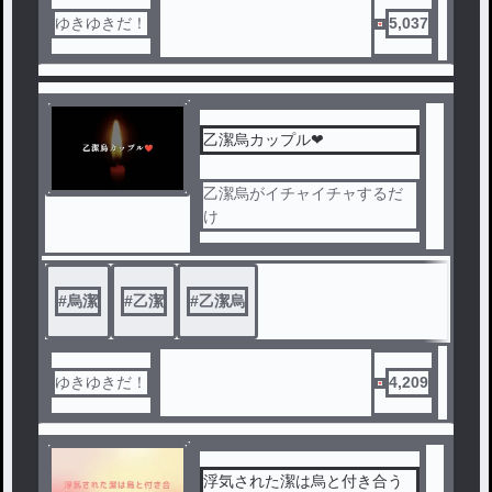
ゆきゆきだ！
5,037
乙潔烏カップル❤
乙潔烏がイチャイチャするだ
け
#
烏潔
#
乙潔
#
乙潔烏
ゆきゆきだ！
4,209
浮気された潔は烏と付き合う