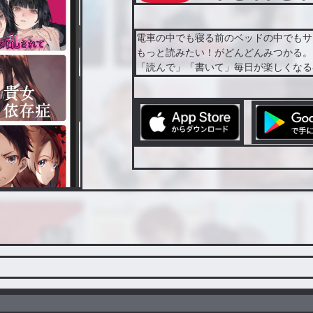
電車の中でも寝る前のベッドの中でもサ
もっと読みたい！がどんどんみつかる。
「読んで」「書いて」毎日が楽しくなる