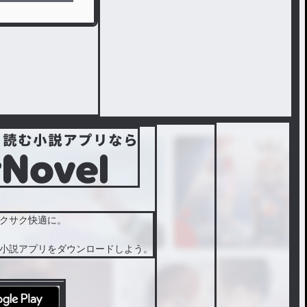
クサク快適に。
小説アプリをダウンロードしよう。