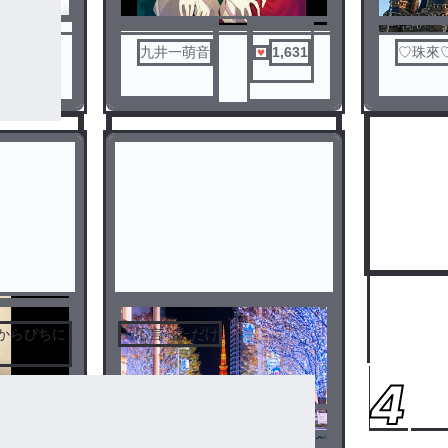
350
九井一萌音
1,631
♡珠來
よからぴちに
一応言っただけ
3
4
ナイヨ！