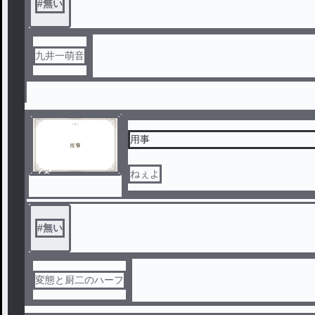
#
無い
九井一萌音
用事
ノベ
ねぇよ
ル
#
無い
変態と厨二のハーフ