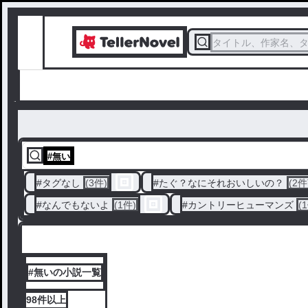
タイトル、作家名、
#
無い
#
タグなし
(3件)
#
たぐ？なにそれおいしいの？
(2件
#
なんでもないよ
(1件)
#
カントリーヒューマンズ
(
#無いの小説一覧
98件
以上