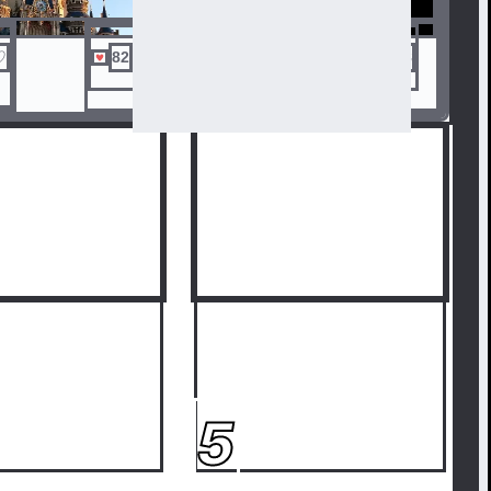
♡
82
あん🍌 48
48
5