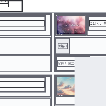
キング
こはく、
ノベ
ル
#
無い
変態と厨二のハーフ
色々
ノベ
現実世界
ル