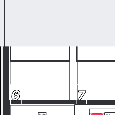
悪い子@返信
1,438
結羽利流@プロフ
◯『起中』
見
ノベ
ル
6
7