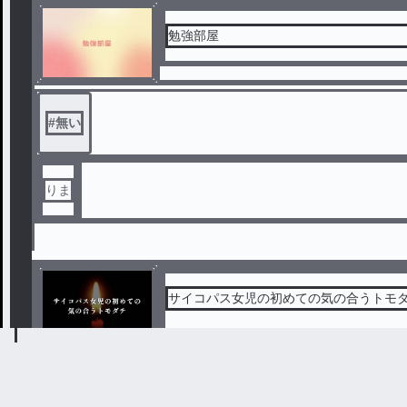
勉強部屋
#
無い
りま
サイコパス女児の初めての気の合うトモ
どんなに辛い過去があっても、その過去
消す。
逆に、どんなに酷い犯罪をしても「人殺
ねぇ誰かオシエテヨ…