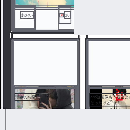
あおい
18
パロ書く人🦊🦍
🍼
瑠衣のお部屋
○○化(画像もう適当
なったけど…)
1
2
無い