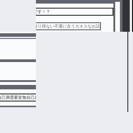
は、困りごとばかりです！？
不運体質の女の子が有り得ない不運に合うカオスなお話
6
自己満需要皆無自己紹介文