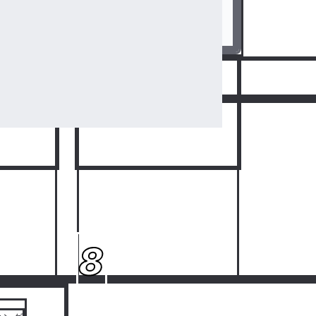
必
6
#垢転済み@へ
21
る。☢️
人気ランキングをみる
8