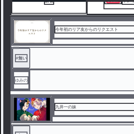
新着
ラン
今年初のリア友からのリクエスト
#
無い
ゆみの
九井一の妹