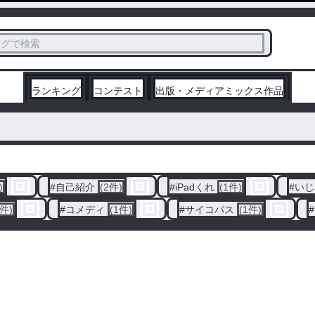
ス
タグで検索
く
ランキング
コンテスト
出版・メディアミックス作品
)
#
自己紹介
(2件)
#
iPadくれ
(1件)
#
いじ
1件)
#
コメディ
(1件)
#
サイコパス
(1件)
#