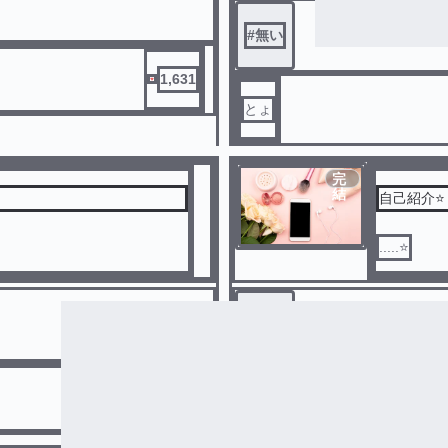
#
無い
1,631
とょ
完
結
自己紹介⭐
.....⭐
#
無い
57
ふらんすぱん