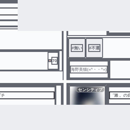
不運体質
ただただ
#
無い
#
不運
70
海野美猫(=^・・^=)
センシティブ
ダチ
゛瀨 。の
は「人殺し」という言葉がかき
し」だから許されるのかな？
#
無い