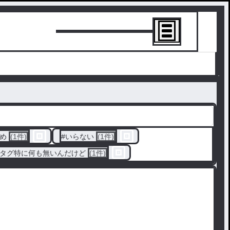
トーリーを書
め
(1件)
#
いらない
(1件)
タグ特に何も無いんだけど
(1件)