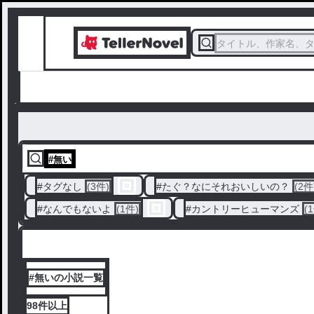
タイトル、作家名、
#
無い
#
タグなし
(3件)
#
たぐ？なにそれおいしいの？
(2件
#
なんでもないよ
(1件)
#
カントリーヒューマンズ
(
#無いの小説一覧
98件
以上