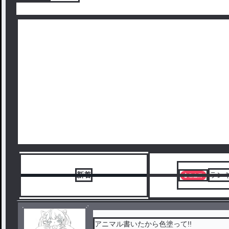
新着
ラン
アニマル書いたから色塗って!!