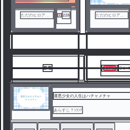
ただのヒロアカ
228
ただのヒロアカ
好き
好き
新着
ラン
運悪少女の人生はハチャメチャ
あらすじ？ｼﾗﾝﾅ
1
2