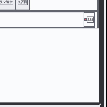
ラン連合
#
店員
228