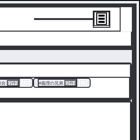
トーリーを書
連合
(2件)
#
義理の兄弟
(2件)