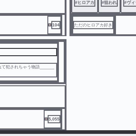
#
ヒロアカ
#
狙われ
#
ヴィ
104
ただのヒロアカ好き
て犯されちゃう物語______
5,055