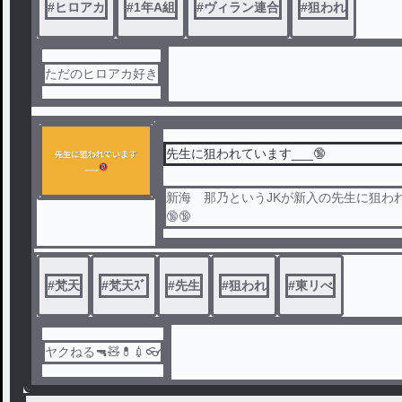
#
ヒロアカ
#
1年A組
#
ヴィラン連合
#
狙われ
ただのヒロアカ好き
先生に狙われています___🔞
新海 那乃というJKが新入の先生に狙われ
🔞🔞
#
梵天
#
梵天ｽﾞ
#
先生
#
狙われ
#
東リべ
ヤクねる🔫🧸💊💉👓