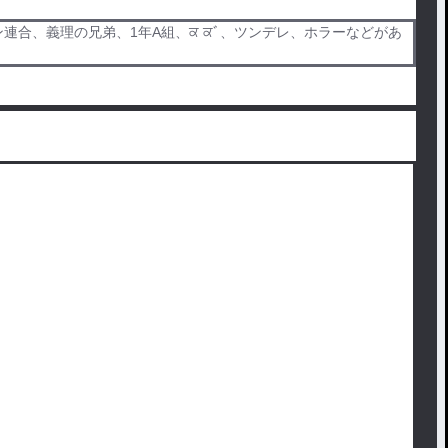
合、義理の兄弟、1年A組、ਕ ਕﾞ、ツンデレ、ホラーなどがあ