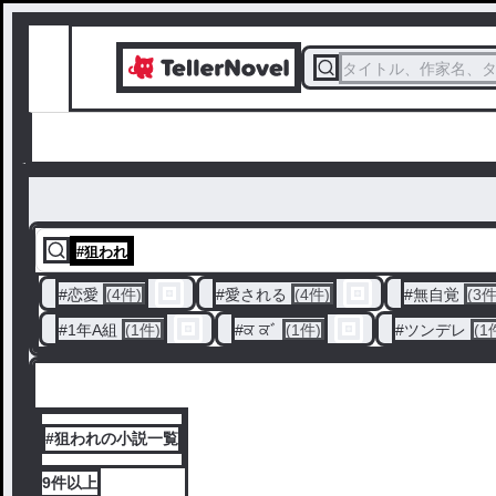
タイトル、作家名、
#
狙われ
#
恋愛
(4件)
#
愛される
(4件)
#
無自覚
(3件
#
1年A組
(1件)
#
ਕ ਕﾞ
(1件)
#
ツンデレ
(1
#狙われの小説一覧
9件
以上