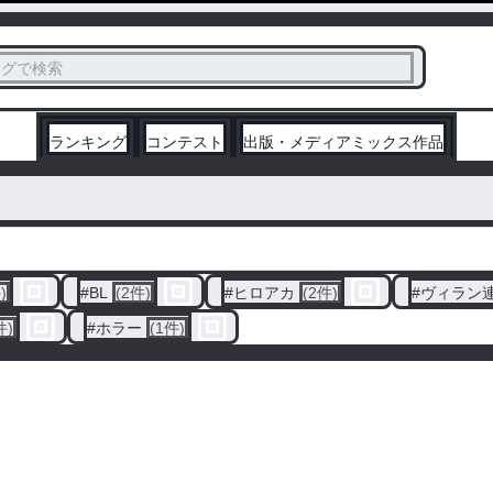
ス
タグで検索
く
ランキング
コンテスト
出版・メディアミックス作品
)
#
BL
(2件)
#
ヒロアカ
(2件)
#
ヴィラン
件)
#
ホラー
(1件)