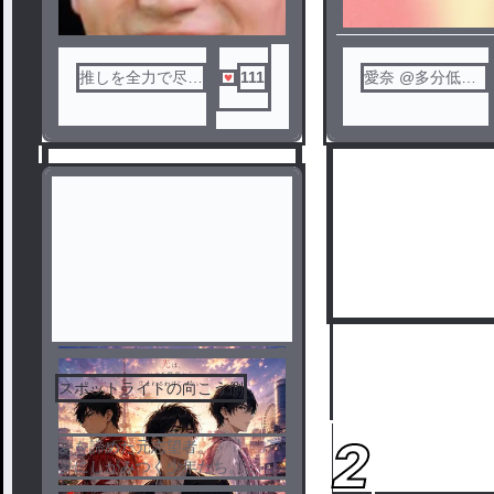
推しを全力で尽く
111
愛奈 @多分低浮
したい！！
上
スポットライトの向こう側
1
2
夢を諦めた元志望者。
夢にしがみつく少年たち。