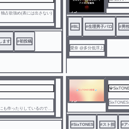
独占欲強め(表には出さない)
ノベ
ル
#
BL
#
生理男子パロ
#
男
します
#
初投稿
愛奈 @多分低浮上
💎SixTO
ノベ
SixTO
ル
にも作ったりしているので今
イズバンド（高校生）で統一
#
SixTONES
#
スト担
#
ア