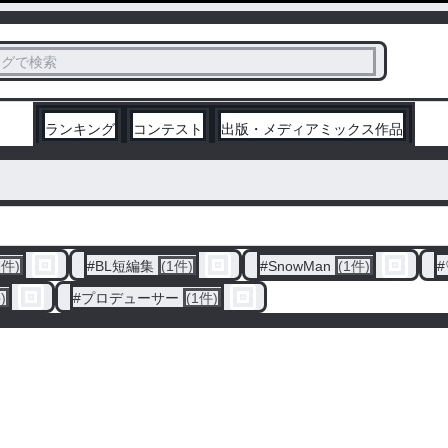
ス
タグで検索
く
ランキング
コンテスト
出版・メディアミックス作品
2件)
#
BL短編集
(1件)
#
SnowMan
(1件)
#
)
#
プロデューサー
(1件)