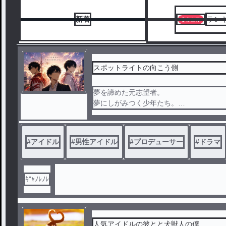
新着
ラン
スポットライトの向こう側
夢を諦めた元志望者。
夢にしがみつく少年たち。
愛知の小さな芸能事務所から始まった、
無謀な男性アイドルプロジェクト。
#
アイドル
#
男性アイドル
#
プロデューサー
#
ドラマ
観客3人のライブから、武道館、そしてバ
。これは、スポットライトを浴びる者た
ロデューサーの物語。
ｷ"ｬﾉﾚﾉﾚ
人気アイドルの彼とと犬獣人の僕