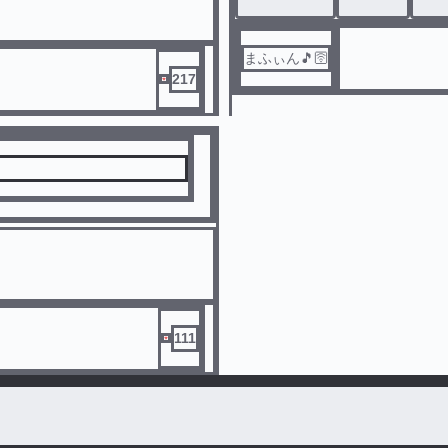
まふぃん🎵🛜
217
111