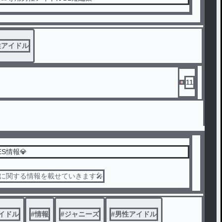
性アイドル
11
NES情報💎
NESに関する情報を載せていきます🎤
イドル
#
情報
#
ジャニーズ
#
男性アイドル