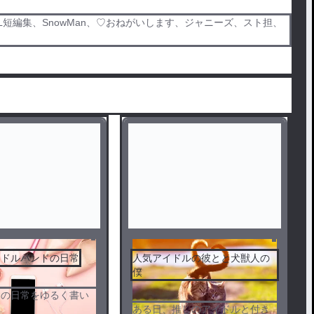
L短編集、SnowMan、♡おねがいします、ジャニーズ、スト担、
イドルバンドの日常
人気アイドルの彼とと犬獣人の
僕
ドの日常をゆるく書い
ある日、推しのアイドルと付き