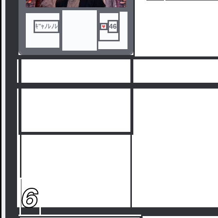
愛知の小さな芸能事務所から始
まった、
無謀な男性アイドルプロジェク
ｷ"ｬﾉﾚﾉﾚ
46
ト。
観客3人のライブから、武道館、
そしてバンテリンドームナゴヤ
へ――。これは、スポットライ
トを浴びる者たちと、その光を
支えた一人のプロデューサーの
物語。
6