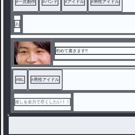
#
一次創作
#
バンド
#
アイドル
#
男性アイドル
あ
初めて書きます!!
#
BL
#
男性アイドル
推しを全力で尽くしたい！！