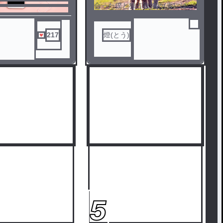
ドしか登場してないで
合った僕と独占欲強め(表には出
にも作ったりしている
さない)な彼くんとの思い出
増やせたらいいな
ド含め、みんな4ピー
217
燈(とう)
イズバンド（高校生）
せてます。
5