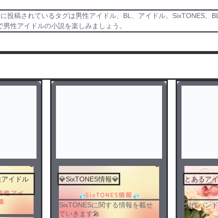
稿されているタグは男性アイドル、BL、アイドル、SixTONES、B
で男性アイドルの小説を楽しみましょう。
性アイドル
💎SixTONES情報💎
とあるア
SixTONESに関する情報を載せ
創作バン
ていきます🎤
てます。