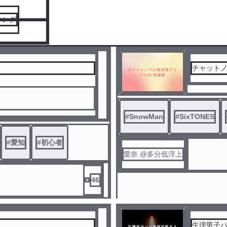
キング
チャットノ
#
SnowMan
#
SixTONES
#
愛知
#
初心者
愛奈 @多分低浮上
ンテリンドームナゴヤへ――
ちと、その光を支えた一人のプ
46
生理男子パ