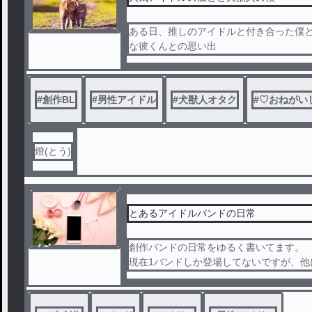
ある日、推しのアイドルと付き合った僕と
な彼くんとの思い出
#
創作BL
#
男性アイドル
#
犬獣人オタク
#
♡おねがい
燈(とう)
とあるアイドルバンドの日常
ノベ
創作バンドの日常をゆるく書いてます。
ル
現在1バンドしか登場してないですが、他
後増やせたらいいな
現在のバンド含め、みんな4ピースのボー
させてます。