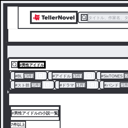
タイトル、作家名、
#
男性アイドル
#
BL
(3件)
#
アイドル
(3件)
#
SixTONES
(
#
スト担
(1件)
#
ドラマ
(1件)
#
バンド
(1件
#男性アイドルの小説一覧
7件
以上