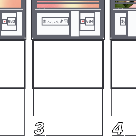
現在1バン
すが、他
ノベ
ノベ
ので今後
ル
ル
現在のバン
683
まふぃん🎵🛜
684
あ
スのボー
で統一さ
3
4