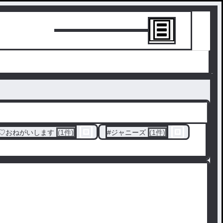
トーリーを書
♡おねがいします
(1件)
#
ジャニーズ
(1件)