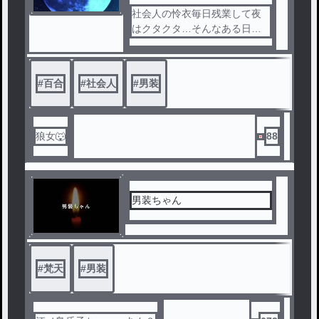
社会人の怜衣毎日残業して夜
はクタクタ…そんなある日友
達の提案により男装してるお
店に行くことになりそこで出
会ったのは可愛い悠君二人は
#
百合
#
社会人
#
男装
お互い気に始め…
狼女🐺
88
男装ちゃん
#
梵天
#
男装