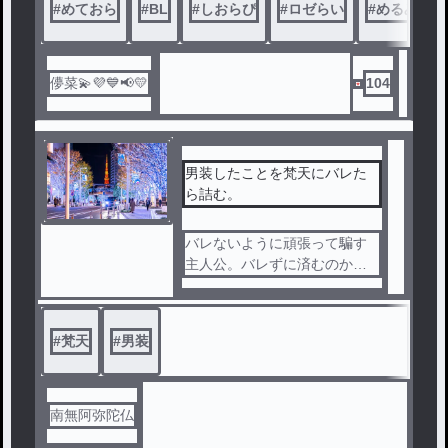
#
めておら
#
BL
#
しおらぴ
#
ロゼらい
#
めるみか
儚菜💫💜💙📢💛
104
男装したことを梵天にバレた
ら詰む。
バレないように頑張って騙す
主人公。バレずに済むのか！
！
🔞です。
#
梵天
#
男装
南無阿弥陀仏