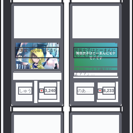
男装女子の最強武道ち
男装女子はとーまんに
1
2
ゃん
モテモテです
あなた「え？俺女だ
よ？？」
タケミッチ「え？」
しゅう
3,240
のあて
8,233
ゃ🧸🧷
🎴