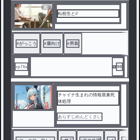
完
結
転校生と//
#
がっこう
#
腐向け
#
男装
xp7lla
98
チャイナ生まれの情報屋兼死
体処理
あらすじめんどくさい