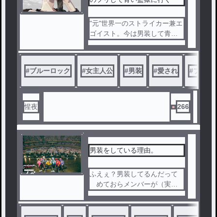
"元"世界一のストライカー兼エ
ゴイスト。今は男装して青い
監獄にいる…？
#
ブルーロック
#
女主人公
#
男装
#
愛され
#
ブルロ
惺夜
266
男装をしている理由。
ノベ
ふえぇ？男装してるんだって
ル
めておらメンバーが（実際
はしてない！！！）