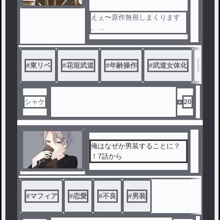
えぇ〜原作無視しまくります
。
キャラが大変おかしなことに
なってます。
武道はほんとに別人みたいな
#
東リベ
#
花垣武道
#
年齢操作
#
武道女体化
#
男装
感じの性格です！！自傷行為
とか他にも色々出てきます。
原作では亡くなってるキャラ
もいきてます。なんでも許せ
シャケ
20
るか頼みご覧下さい。
これは完全に主が描きたくて
書いてるだけの自己満小説で
す。
俺はなぜか男装することに？
無理な方は回れ右してくださ
！7話から
いね。
ほんとに自己責任でお願いし
ますね。
#
マフィア
#
恋愛
#
不良
#
男装