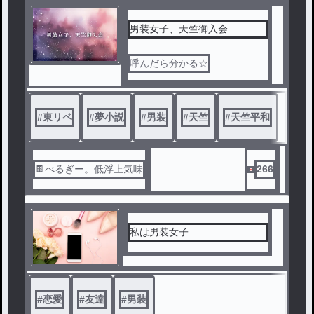
男装女子、天竺御入会
呼んだら分かる☆
#
東リベ
#
夢小説
#
男装
#
天竺
#
天竺平和
🍫べるぎー。低浮上気味
266
私は男装女子
#
恋愛
#
友達
#
男装