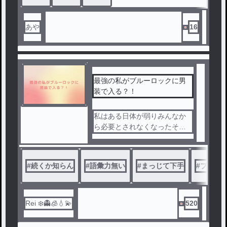
あや
16
最強の私がブルーロックに男
装で入る？！
私はある日体が弱りみんなか
ら必要とされなくなったそん
な時手紙が届いた………
#
続くか知らん
#
語彙力無い
#
まっじて下手
#
ブルー
Rei ❄️👻🧊💧💫
520