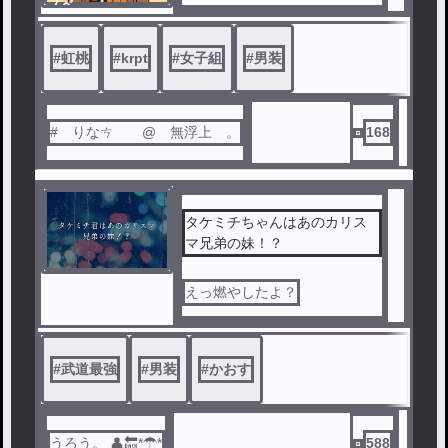
ノベ
ル
#
虹桃
#
krpt
#
女子組
#
男装
# りなㄘ @ 無浮上 。
168
タケミチちゃんはあのカリス
マ兄弟の妹！？
えっ燃やしたよ？
#
武道最強
#
男装
#
かおす
うろう。 👤🔙*☂︎*̣̩
588