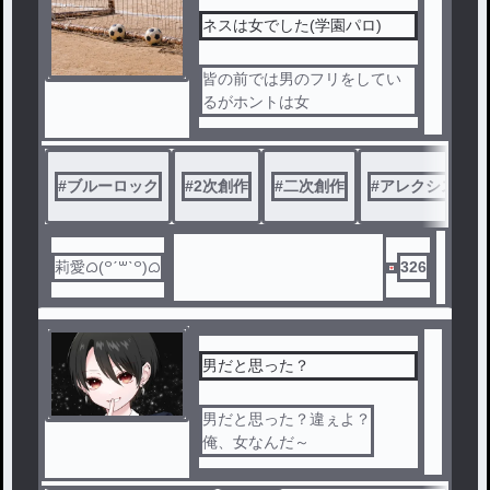
ネスは女でした(学園パロ)
皆の前では男のフリをしてい
るがホントは女
#
ブルーロック
#
2次創作
#
二次創作
#
アレクシス・ネ
莉愛ᜊ(꒪ˊ꒳ˋ꒪)ᜊ
326
男だと思った？
男だと思った？違ぇよ？
俺、女なんだ～