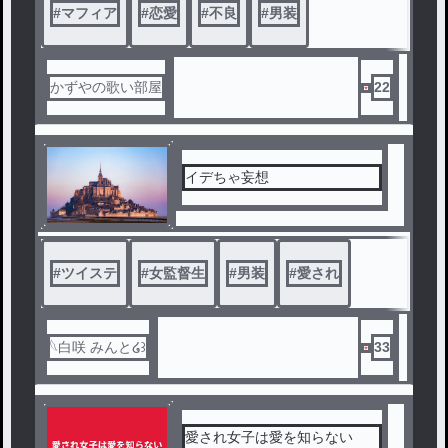
#
マフィア
#
恋愛
#
不良
#
男装
かずやの歌い部屋
22
イデちゃ妄想
#
ツイステ
#
女監督生
#
男装
#
愛され
𓆩白咲 みんと໒꒱
33
愛され女子は愛を知らない