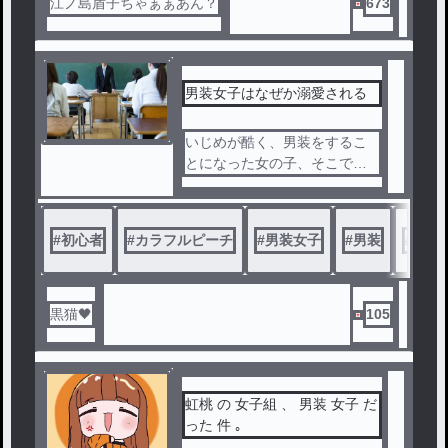
江ノ島盾子ちゃぁぁあん？
673
男装女子はなぜか溺愛される
いじめが酷く、男装をするこ
とになった女の子、そこで出
会った12人の人達に溺愛され
る？！！
#
初心者
#
カラフルピーチ
#
男装女子
#
男装
#
溺愛
黒猫🖤
105
虹桃 の 女子組 、 男装 女子 だ
った 件 ｡