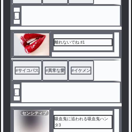
。
離れないでね ♯1
#
サイコパス
#
異常な愛
#
イケメン
。
センシティブ
吸血鬼に追われる吸血鬼ハン
タ3