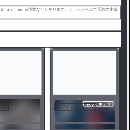
B、iris、nmmn注意などがあります。テラーノベルで百碧の小説
センシティブ
センシティブ
碧せんせー , ♡
1人でやってたら ... ♡