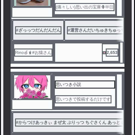
(痛々しい)思い出の宝庫🪻🫶🏻
#
ざっっつだんだんだん
#
運営さんだいちゅきちゅっちゅ
Rino🍏🧋#お猿さん
2,653
思いつき小説
ノベ
思いつきで投稿するだけです
ル
#
からつけあっきぃ まぜ太 ぷりっつ ちぐさくん あっと けちゃ