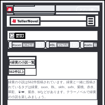
テラーノベル
アプリで開く
アプリでサクサク楽しめる
#
緑黄
#
sxxn
(362件)
#
BL
(157件)
#
skfn
(154件)
#緑黄の小説一覧
562件
以上
緑黄の小説は562件投稿されています。緑黄と一緒に投稿さ
れているタグは緑黄、sxxn、BL、skfn、sxfn、紫桃、赤水、
翠黈、🍵👑、紫赤、blなどがあります。テラーノベルで緑黄
の小説を楽しみましょう。