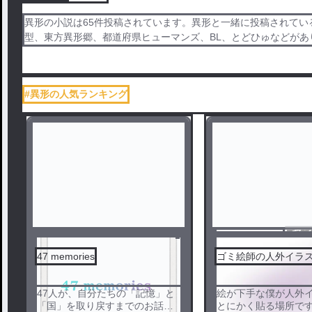
異形の小説は65件投稿されています。異形と一緒に投稿されている
型、東方異形郷、都道府県ヒューマンズ、BL、とどひゅなどが
#異形の人気ランキング
セン
47 memories
ゴミ絵師の人外イラ
47人が、自分たちの「記憶」と
絵が下手な僕が人外
「国」を取り戻すまでのお話。
とにかく貼る場所で