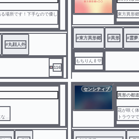
貼る場所です！下手なので優し
東方異形郷
#
東方異形郷
#
異形
#
霊夢
#
丸顔人外
もちりん🍼💛
116
センシティブ
異形の都
花が咲く
になり
トラウマ
まじで一番