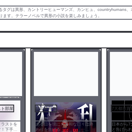
タグは異形、カントリーヒューマンズ、カンヒュ、countryhuman
あります。テラーノベルで異形の小説を楽しみましょう。
シティブ
スト部屋
狂乱異形界
7大都市異
イラストを
ある日を境に、平和な日々は終
日本から7
す！下手な
わりを告げる＿＿＿＿＿＿
と告げられ