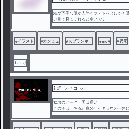
絵が下手な僕が人外イラストをとにかく
い目で見てくれると幸いです
#
イラスト
#
カンヒュ
#
スプランキー
#
mo4
#
異形
しゃけ
花詞「ハナコトバ」
奴隷のアーク 国は嫌い
この子は、ある組織のサイキョウの一角
「世界を変える」
それまでの変えるまでの物語