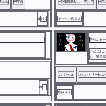
変える
#
痛快
#
都道府県ヒューマンズ
#
異
注意⚠︎
・グロテ
・エr
・リョナ
160
ほっかい広産🧂
・異形
最強のヒ
突如現れた
⚠ 鬱要
#
カンヒュ
#
カントリーヒュ
93
爆散珈琲