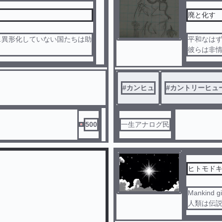
廃と化す
…異形化していない国たちは助
平和なは
彼らは非
説になります！ぜひ見てってく
この世界
#
カンヒュ
#
カントリーヒュ
クリーチ
出てきま
旧国も出
ワンチャ
500
一生アナログ民
政治的、
これらを
それでは
ヒトモド
Mankind gi
人類は伝