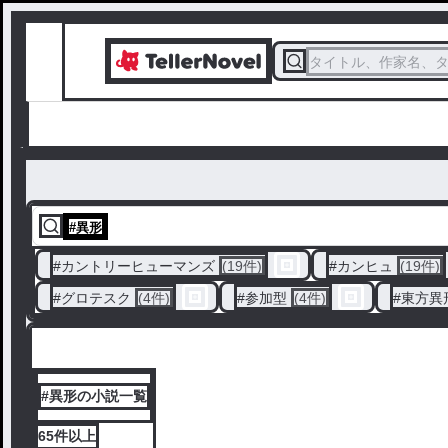
タイトル、作家名、
#
異形
#
カントリーヒューマンズ
(19件)
#
カンヒュ
(19件)
#
グロテスク
(4件)
#
参加型
(4件)
#
東方異
#異形の小説一覧
65件
以上