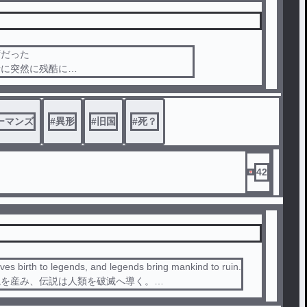
ずだった
情に突然に残酷に
に現れた
ーマンズ
#
異形
#
旧国
#
死？
ャーとは少し違う系統の異形が
す
てきます
ンあなたの推しが酷い目にあうかもしれません
42
戦争賛美の意図はございません
ご了承頂き、ご覧ください
…
キ
ves birth to legends, and legends bring mankind to ruin.
説を産み、伝説は人類を破滅へ導く。