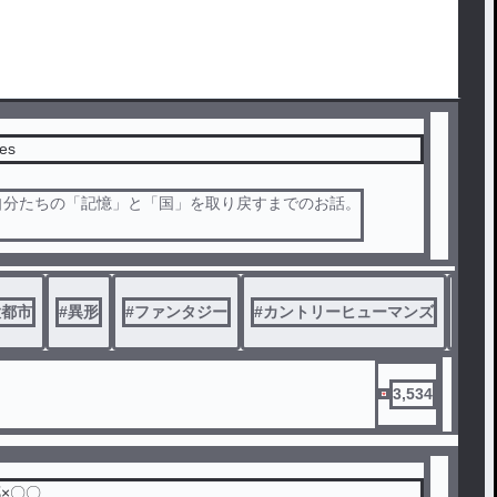
es
自分たちの「記憶」と「国」を取り戻すまでのお話。
タジーです。
出てきます。
現あり（✕東西戦争、死ネタなし）
大都市
#
異形
#
ファンタジー
#
カントリーヒューマンズ
#
と
ュが出てきます。
国が出てきます。
ってはBL要素あり（（R-18（エ〇）はなし）
美、政治的意図なし
3,534
国や都道府県とは一切関係ありません。
想です。
×〇〇