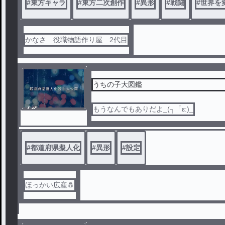
#
東方キャラ
#
東方二次創作
#
異形
#
戦闘
#
世界を
かなさ 役職物語作り屋 2代目
うちの子大図鑑
ノベ
もうなんでもありだよ_(┐「ε:)_
ル
#
都道府県擬人化
#
異形
#
設定
ほっかい広産🧂