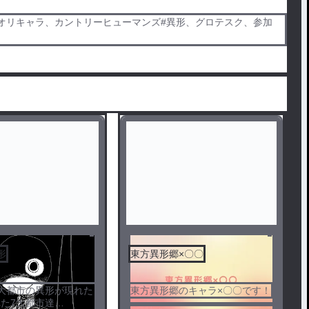
s、オリキャラ、カントリーヒューマンズ#異形、グロテスク、参加
形
東方異形郷×〇〇
大都市の異形が現れた
東方異形郷のキャラ×〇〇です！
た7大都市達…