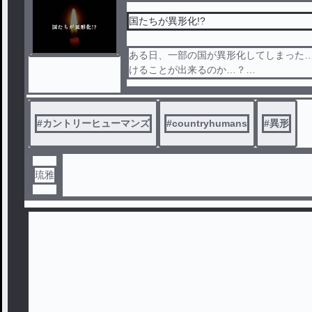
国たちが異形化!?
ある日、一部の国が異形化してしまった
けることが出来るのか…？
この小説はアホ毛さんから引き継いだ小
ださいね！
#
カントリーヒューマンズ
#
countryhumans
#
異形
琉雅