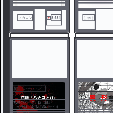
⚠注意⚠
ので優しい目で見て
・ファンタジーです。
いです
・異形が出てきます。
・戦争表現あり（✕東西戦争、
マカロン
3,534
しゃけ
死ネタなし）
・カンヒュが出てきます。
・架空の国が出てきます。
・見方によってはBL要素あり
（（R-18（エ〇）はなし）
・戦争賛美、政治的意図なし
・実際の国や都道府県とは一切
関係ありません。
・全て妄想です。
花詞「ハナコトバ」
カントリーヒューマ
1
2
奴隷のアーク 国は嫌い
何でも読める人向け
この子は、ある組織のサイキョ
東方異形郷が元にな
ウの一角になり
で、一部改変はあり