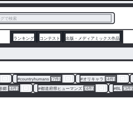
ス
タグで検索
く
ランキング
コンテスト
出版・メディアミックス作品
#
countryhumans
(7件)
#
オリキャラ
(4件)
形郷
(4件)
#
都道府県ヒューマンズ
(4件)
#
BL
(3件)