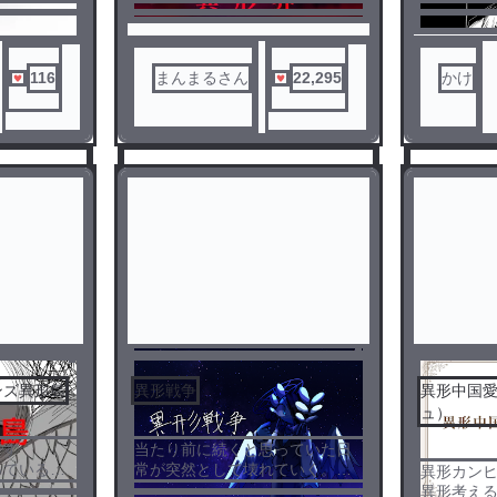
くれると幸
116
まんまるさん
22,295
かけ
平和な世界に突如現れた｢異形｣
たち。
想定外の戦力を持つ異形たち
に、無惨に惨殺されていく住民
たち。
生き残った国達は、異形を倒
し、平和な世界を取り戻すこと
が出来るのでしょうか？
異形×カンヒュ
注意事項
政治的意図なし
ンズ異形島
異形戦争
異形中国
微ホラー
ュ）
かなりの流血・暴力表現(内臓露
3
4
です
当たり前に続くと思っていた日
出等)
っているの
常が突然として壊れていく。
死ネタ
異形カン
ますが本家
一体まともな奴はどこにいるの
異形考え