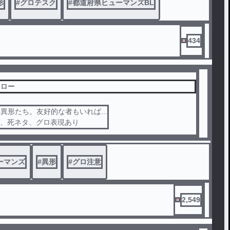
形
#
グロテスク
#
都道府県ヒューマンズBL
スク
434
ーロー
異形たち。友好的な者もいれば...
素、死ネタ、グロ表現あり
ーマンズ
#
異形
#
グロ注意
2,549