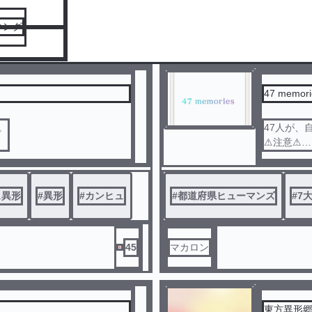
キング
47 memori
サムネは作るかも. . . しれません 。
47人が、
⚠注意⚠
・ファン
・異形が
・戦争表
ュ異形
#
異形
#
カンヒュ
#
都道府県ヒューマンズ
#
7
・カンヒ
・架空の
・見方によ
・戦争賛
45
マカロン
・実際の
・全て妄
東方異形郷