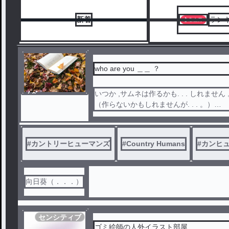
新着
ラン
who are you ＿＿ ？
ノベ
いつか ,
ル
（作らないかもしれませんが. . . 。）
残酷な描写あり（血表現,死表現 等 。）
#
カントリーヒューマンズ
#
Country Humans
#
カンヒ
向日葵（．．．）
センシティブ
ゴミ絵師の人外イラスト部屋