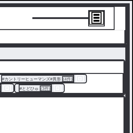
トーリーを書
#
カントリーヒューマンズ#異形
(4件)
#
とどひゅ
(3件)