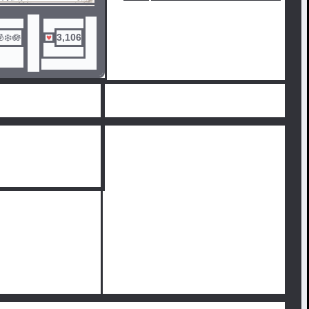
いかもしれない…（異
えないといけないか
❄️🪷
3,106