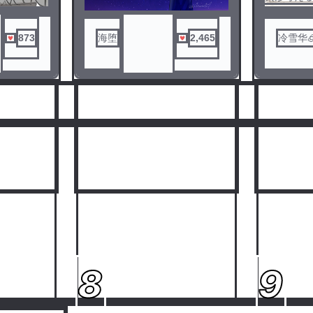
か、自分は最後までまともでい
ぜひお楽しみください。この美
更新少な
られるのか。
しく残酷な物語を。
形姿を覚
意図はあり
国.際組織達は一体何が目的なの
ら）
873
海堕
2,465
冷雪华🧊
か。
見てくださ
国達の歴史はハッピーエンドで
終われるのか_____
※この作品には政治的意図・戦
争賛美等は一切ありません。
人気ランキングをみる
自己解釈ましまし。
この物語のカンヒュはキャラ
クターとして見てください。
自分の欲に従って書いている
ので面白いかどうかは保証しま
せん！
8
9