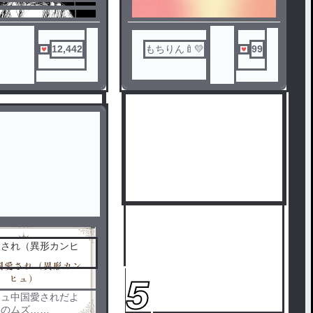
12,442
もちりん🍼💛
99
愛され（異形カンヒ
5
ヒュ中国愛されだよ
るのムズ…