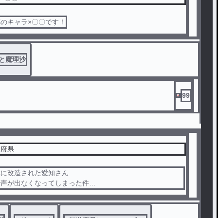
のキャラ×〇〇です！
と魔理沙
99
道府県
体に改造された愛知さん
で声が出なくなってしまった件
えぐいのは1話だけです。ほんわかな話が多いわよ_(┐「ε:)_