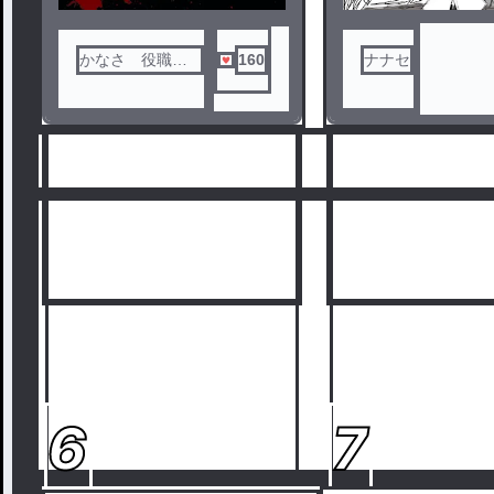
「世界を変える」
様と内容同じです
それまでの変えるまでの物語
この作品には政治的
かなさ 役職物
160
ナナセ
ません。
語作り屋 2代目
キャラクターとして
い。
6
7