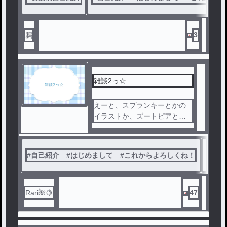
鴉
3
雑談2っ☆
えーと、スプランキーとかの
イラストか、ズートピアとか
ディズニー。まぁ、色々描い
たりします!
あと雑談ですね！雑談という
#
自己紹介 #はじめまして #これからよろしくね！
#
スプ
か、何でもやります！やれる
限りは！
リクエストバンバン受け付け
ますー！
Rari🌺🍋
47
ﾖﾛｼｸｵﾈｶﾞｲｼﾏｽ！