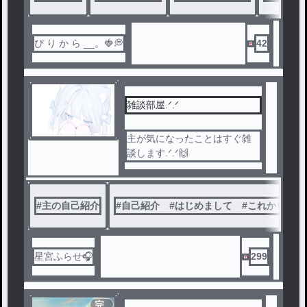
ぴ り か ら __。🍓💭
42
雑談部屋.ᐟ.ᐟ
主が気になったことはすぐ雑
談します.ᐟ.ᐟ🙌
#
主の自己紹介
#
自己紹介 #はじめまして #これからよろ
星宮ふらせ🎧
299
完