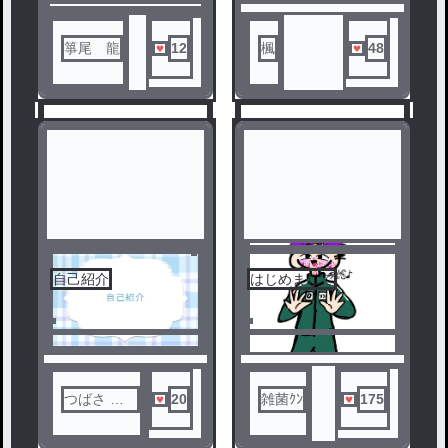
箏尾 龍
12
楓
48
自己紹介
はじめまして
1
2
ノベ
ル
つばさ @
20
雑菌ｸﾝ
175
ぺあ画中