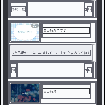
箏尾 龍
12
完
結
自己紹介？です！
#
自己紹介 #はじめまして #これからよろしくね！
楓
48
自己紹介