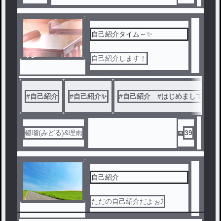
自己紹介タイム～✨
ノベ
自己紹介します！
ル
#
自己紹介
#
自己紹介✨
#
自己紹介 #はじめまして #
碧瑠(みどる)&理雨
39
自己紹介
ただの自己紹介だよぉ⤴︎