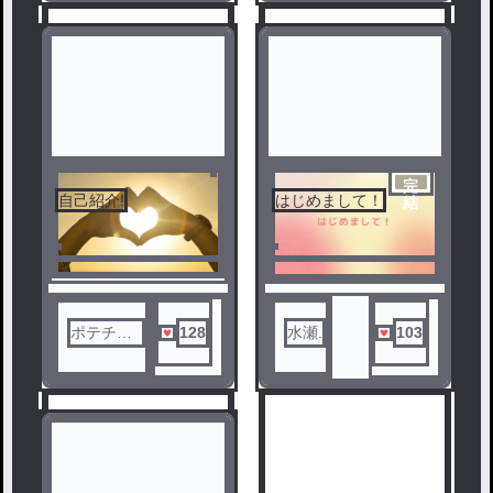
完
自己紹介!
はじめまして！
結
3
4
ポテチ人
128
水瀬.
103
間