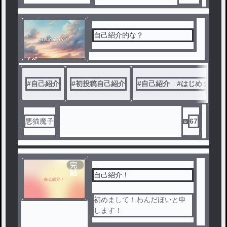
自己紹介的な？
ノベ
ル
#
自己紹介
#
初投稿自己紹介
#
自己紹介 #はじめまして
悪猫魔子
67
完
結
自己紹介！
初めまして！わんだほいと申
します！