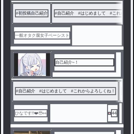
#
初投稿自己紹介
#
自己紹介 #はじめまして #これからよ
一般オタク腐女子ベーシスト
自己紹介~！
#
自己紹介 #はじめまして #これからよろしくね！
#
初投
ひなです!!❤️🥹👀
44