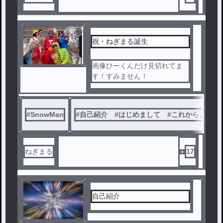
完
結
祝・ねぎまる誕生
画像ひーくんだけ見切れてま
す！すみません！
#
SnowMan
#
自己紹介 #はじめまして #これからよろし
ねぎまる
17
自己紹介