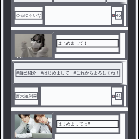
ゆるゆるいな
45
はじめまして！！
ノベ
ル
#
自己紹介 #はじめまして #これからよろしくね！
蒼天羅刹👾
41
はじめましてっ!!