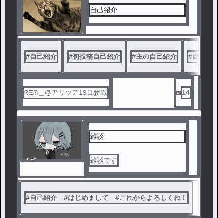
自己紹介
#
自己紹介
#
初投稿自己紹介
#
主の自己紹介
#
自己紹
ᖇᗴᗰ＿@アリツア19日参戦
14
雑談
ノベ
雑談です
ル
#
自己紹介 #はじめまして #これからよろしくね！