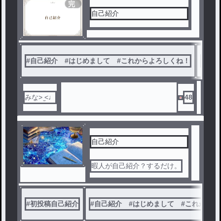
7
完
結
自己紹介
#
自己紹介 #はじめまして #これからよろしくね！
#
自己
みな>‎ ̫<♩
48
自己紹介
暇人が自己紹介？するだけ。
#
初投稿自己紹介
#
自己紹介 #はじめまして #これからよ