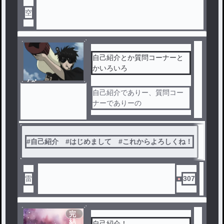
空
自己紹介とか質問コーナーと
かいろいろ
ノベ
ル
自己紹介でありー、質問コー
ナーでありーの
#
自己紹介 #はじめまして #これからよろしくね！
雷
307
完
結
自己紹介！