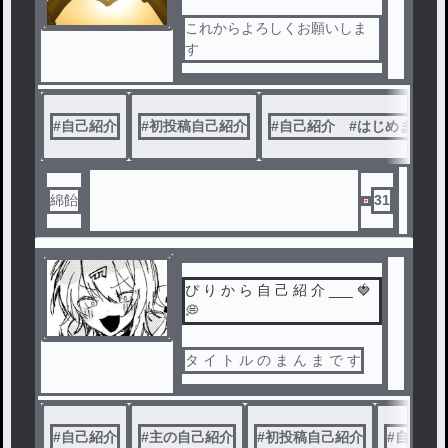
これからよろしくお願いしま
す
#
自己紹介
#
初投稿自己紹介
#
自己紹介 #はじめまして
綿飴
31
ぴ り か ら 自 己 紹 介 ___ 🍓
💭
タ イ ト ル の ま ん ま で す
#
自己紹介
#
主の自己紹介
#
初投稿自己紹介
#
自己紹