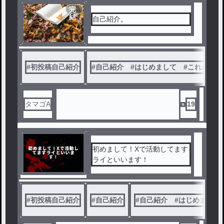
完
結
自己紹介。
#
初投稿自己紹介
#
自己紹介 #はじめまして #これからよ
タマゴA
19
初めまして！Xで活動してます
ライといいます！
#
初投稿自己紹介
#
自己紹介
#
自己紹介 #はじめまして