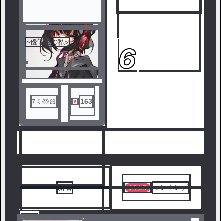
~優等生の私~
5
6
ﾏ ﾐ 🐹🎀
163
人気ランキングをみる
新着
ランキング