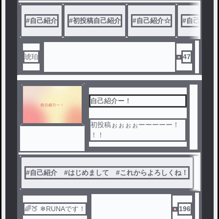
#
自己紹介
#
初投稿自己紹介
#
自己紹介☆
#
自己紹介
琥珀
47
自己紹介ー！
初投稿ぉぉぉぉーーーーー！
！！
#
自己紹介 #はじめまして #これからよろしくね！
🌈🍑 ❄RUNAです！
196