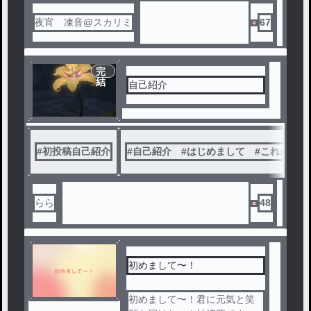
夜宵 凍音@スカリミ
67
完
結
自己紹介
#
初投稿自己紹介
#
自己紹介 #はじめまして #これからよ
らら
48
初めまして〜！
初めまして〜！君に元気と笑