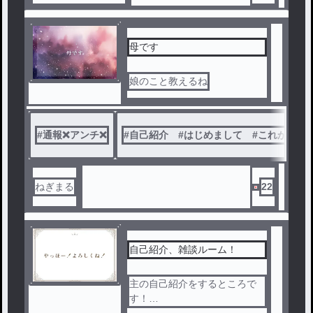
母です
娘のこと教えるね
#
通報❌アンチ❌
#
自己紹介 #はじめまして #これからよ
ねぎまる
22
自己紹介、雑談ルーム！
主の自己紹介をするところで
す！