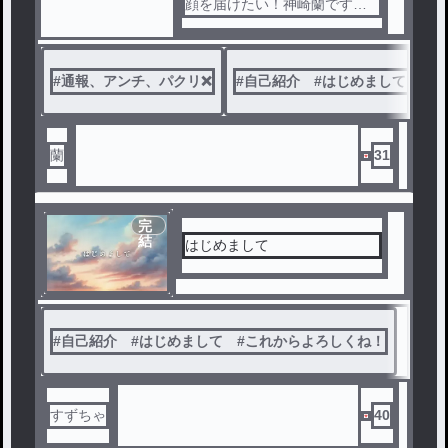
顔を届けたい！神崎蘭です！
よろしくお願いします！
#
通報、アンチ、パクリ❌️
#
自己紹介 #はじめまして #こ
蘭
31
完
結
はじめまして
#
自己紹介 #はじめまして #これからよろしくね！
すずちゃ
40