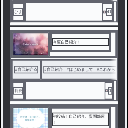
ひま
41
今更自己紹介！
#
自己紹介☆
#
自己紹介 #はじめまして #これからよろし
莉愛
1
初投稿！自己紹介、質問部屋
！