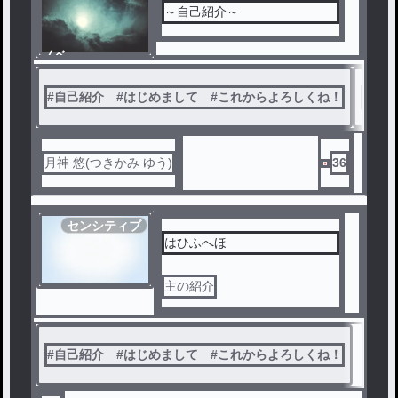
～自己紹介～
ノベ
ル
#
自己紹介 #はじめまして #これからよろしくね！
#
ネッ
月神 悠(つきかみ ゆう)
36
センシティブ
はひふへほ
主の紹介
#
自己紹介 #はじめまして #これからよろしくね！