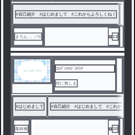
#
自己紹介 #はじめまして #これからよろしくね！
#
まろん‪
まろん‪𓂃 𓈒𓏸🫧
13
ｺﾝﾊﾞﾝﾊﾊｼﾞﾒﾏｼﾃ
特に無し🍐
#
はじめまして
#
自己紹介 #はじめまして #これからよろ
毒林檎
20