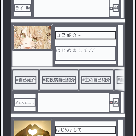
ライ_lie
44
自 己 紹 介 ~
ぴ り か ら っ て い い ま す 、
#
自己紹介
#
初投稿自己紹介
#
主の自己紹介
#
自己紹
よ ろ し く ね ~
𝙿𝚛𝚔𝚛‪𓂃 𓈒
35
はじめまして