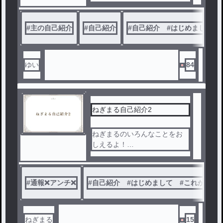
何かあればコメントへ！
他にも、雑談など、自由に話
す場所にしたいと思っていま
#
主の自己紹介
#
自己紹介
#
自己紹介 #はじめまして 
す！
ゆい
84
ねぎまる自己紹介2
ねぎまるのいろんなことをお
しえるよ！
知りたい事があったらコメン
トで言ってね
#
通報❌アンチ❌
#
自己紹介 #はじめまして #これからよ
ねぎまる
15