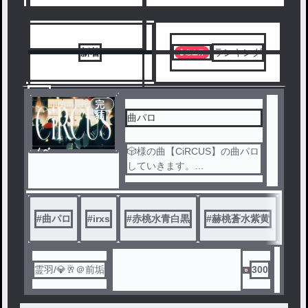
新着
ランキング
1
完
結
曲パロ
ノベ
🎲様の曲【CiRCUS】の曲パロ
ル
していきます。
曲パロていうより、歌詞の解
釈みたいになってます♬
#
曲パロ
#
irxs
#
赤桃水青白黒
#
赫桃蒼水紫黄
#
霊
霊羽/💎🥂＠前垢
300