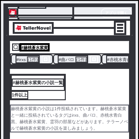
テラーノベル
アプリで開く
アプリでサクサク楽しめる
#
赫桃蒼水紫黄
#
irxs
(1件)
#
曲パロ
(1件)
#
赤桃水青白黒
#赫桃蒼水紫黄の小説一覧
1件
以上
赫桃蒼水紫黄の小説は1件投稿されています。赫桃蒼水紫黄
と一緒に投稿されているタグはirxs、曲パロ、赤桃水青白
黒、赫桃蒼水紫黄、霊羽の部屋などがあります。テラーノベ
ルで赫桃蒼水紫黄の小説を楽しみましょう。