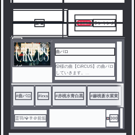
新着
ランキング
1
完
結
曲パロ
ノベ
🎲様の曲【CiRCUS】の曲パロ
ル
していきます。
曲パロていうより、歌詞の解
釈みたいになってます♬
#
曲パロ
#
irxs
#
赤桃水青白黒
#
赫桃蒼水紫黄
#
霊
霊羽/💎🥂＠前垢
300