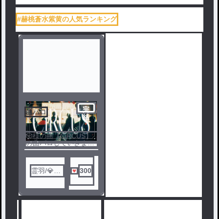
#赫桃蒼水紫黄の人気ランキング
完
曲パロ
結
🎲様の曲【CiRCUS】
の曲パロしていきま
ノベ
す。
ル
曲パロていうより、歌
詞の解釈みたいになっ
てます♬
霊羽/💎🥂
300
＠前垢
人気ランキングをみる